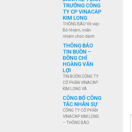
TRƯỞNG CÔNG
TY CP VINACAP
KIM LONG
THÔNG BÁO Về việc
Bổ nhiệm, miễn
nhiệm chức danh
THÔNG BÁO
TIN BUỒN –
ĐỒNG CHÍ
HOÀNG VĂN
LỢI
TIN BUỒN CÔNG TY
CỔ PHẦN VINACAP
KIM LONG VÀ
CÔNG BỐ CÔNG
TÁC NHÂN SỰ
CÔNG TY CỔ PHẦN
VINACAP KIM LONG
– THÔNG BÁO