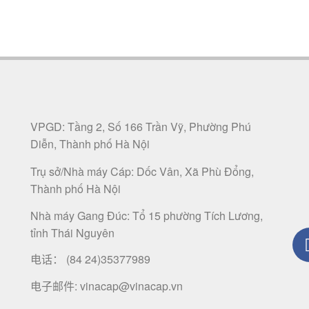
VPGD: Tầng 2, Số 166 Trần Vỹ, Phường Phú
Diễn, Thành phố Hà Nội
Trụ sở/Nhà máy Cáp: Dốc Vân, Xã Phù Đổng,
Thành phố Hà Nội
Nhà máy Gang Đúc: Tổ 15 phường Tích Lương,
tỉnh Thái Nguyên
电话：
(84 24)35377989
电子邮件: vinacap@vinacap.vn