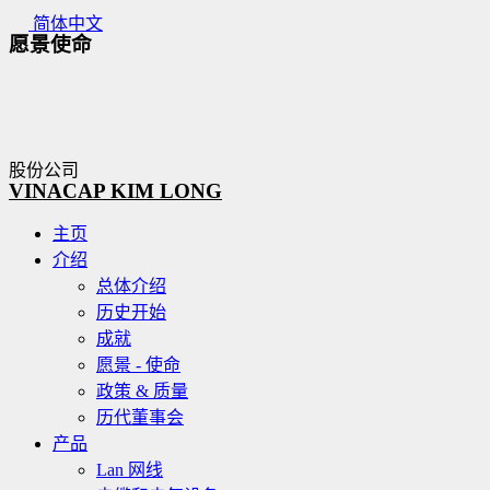
Skip
简体中文
to
愿景使命
content
VINACAP KIM LONG
主页
介绍
总体介绍
历史开始
成就
愿景 - 使命
政策 & 质量
历代董事会
产品
Lan 网线