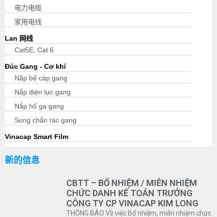
电力电缆
家用电线
Lan 网线
Cat5E, Cat 6
Đúc Gang - Cơ khí
Nắp bể cáp gang
Nắp điện lực gang
Nắp hố ga gang
Song chắn rác gang
Vinacap Smart Film
新的信息
CBTT – BỔ NHIỆM / MIỄN NHIỆM
CHỨC DANH KẾ TOÁN TRƯỞNG
CÔNG TY CP VINACAP KIM LONG
THÔNG BÁO Về việc Bổ nhiệm, miễn nhiệm chức