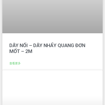
DÂY NỐI – DÂY NHẨY QUANG ĐƠN
MỐT – 2M
查看更多