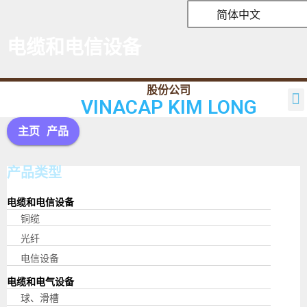
简体中文
电缆和电信设备
VINACAP KIM LONG
主页
介绍
产品
消息
股东关系
联系方式
代理设施
主页
产品
产品类型
电缆和电信设备
铜缆
光纤
电信设备
电缆和电气设备
球、滑槽