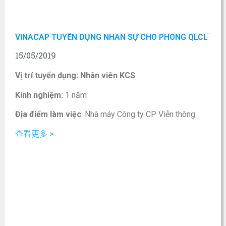
Thiết kế sản phẩm và tính toán vật tư cho các sản
phẩm về dây và cáp điện, cáp thông tin sợi quang,
VINACAP TUYỂN DỤNG NHÂN SỰ CHO PHÒNG QLCL
cáp và hệ thống mạng LAN.
Xây dựng tiêu chuẩn kỹ thuật và thực hiện kiểm tra
15/05/2019
chất lượng từ vật tư nguyên vật liệu cho đến sản
Vị trí tuyển dụng: Nhân viên KCS
phẩm.
Xây dựng quy trình và quản trị hệ thống quản lý
Kinh nghiệm:
1 năm
chất lượng ISO của công ty,
Xây dựng và quản trị phòng đo VILAS cáp mạng
Địa điểm làm việc
: Nhà máy Công ty CP Viễn thông
Nghiên cứu và cải tiến chất lượng sản phẩm.
Điện tử VINACAP (Dốc vân, Yên Viên, Gia Lâm, Hà Nội.)
查看更多 >
Thực hiện các công việc khác do quản lý phân
Số lượng cần tuyển:
3 người
công.
Quyền lợi được hưởng
Hình thức làm việc:
Toàn thời gian cố định
Lương: Thỏa thuận
Chức vụ:
Nhân viên
Tăng lương theo năng lực và quy định của Công ty
Yêu cầu giới tính:
Nam, nữ
Được đóng BHXH, BHYT, BHTN… và các chế độ
thưởng theo qui của Công ty
Mô tả công việc