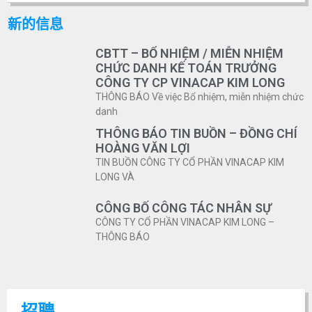
新的信息
CBTT – BỔ NHIỆM / MIỄN NHIỆM
CHỨC DANH KẾ TOÁN TRƯỞNG
CÔNG TY CP VINACAP KIM LONG
THÔNG BÁO Về việc Bổ nhiệm, miễn nhiệm chức
danh
THÔNG BÁO TIN BUỒN – ĐỒNG CHÍ
HOÀNG VĂN LỢI
TIN BUỒN CÔNG TY CỔ PHẦN VINACAP KIM
LONG VÀ
CÔNG BỐ CÔNG TÁC NHÂN SỰ
CÔNG TY CỔ PHẦN VINACAP KIM LONG –
THÔNG BÁO
招聘