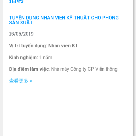
TUYỂN DỤNG NHÂN VIÊN KỸ THUẬT CHO PHÒNG
SẢN XUẤT
15/05/2019
Vị trí tuyển dụng: Nhân viên KT
Kinh nghiệm:
1 năm
Địa điểm làm việc
: Nhà máy Công ty CP Viễn thông
Điện tử VINACAP (Dốc vân, Yên Viên, Gia Lâm, Hà Nội.)
查看更多 >
Số lượng cần tuyển:
5 người
Hình thức làm việc:
Toàn thời gian cố định
Chức vụ:
Nhân viên
Yêu cầu giới tính:
Nam, nữ
Mô tả công việc