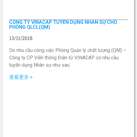
Môi trường làm việc năng động, thân thiện, cơ hội
thăng tiến ở vị trí cao hơn trong công ty
Kiểm tra chất lượng sản phẩm, quy cách đóng gói,
Được hưởng trợ cấp ăn trưa
thông số
kỹ thuật
theo đúng tiêu chuẩn của sản
CÔNG TY VINACAP TUYỂN DỤNG NHÂN SỰ CHO
Được đào tạo nghiệp vụ chuyên môn
phẩm và quy định của Công ty.
PHÒNG QLCL(QM)
Được hưởng các chính sách phúc lợi khác theo
Kiểm tra giám sát chất lượng hàng hóa tại các dây
13/11/2018
quy định của công ty
chuyền sản xuất, cũng như hàng hóa thành phẩm.
Yêu cầu công việc
Đảm bảo sản phẩm được kiểm soát đúng quy
Do nhu cầu công việc Phòng Quản lý chất lượng (QM) –
định về số lượng cùng như chất lượng.
Công ty CP Viễn thông Điện tử VINACAP có nhu cầu
Tuổi: từ 20 tuổi
Kiểm tra và báo cáo kịp thời, phối hợp với các bộ
tuyển dụng Nhân sự như sau:
Tốt nghiệp: Tốt nghiệp Đại học chuyên ngành kỹ
phận để hoàn thiện các thủ tục như bàn giao, nhập
thuật điện, điện tử, viễn thông, cơ khí, điện dân
kho…
Số lượng:
03 kỹ sư
查看更多 >
dụng
Quản lý thiết bị, quản lý hàng hóa thuộc trách
Ưu tiên: Ưng viên có kinh nghiệm làm việc trong
Hình thức:
Lâu dài
nhiệm của mình được phân công.
phòng đo VILAS, làm kỹ thuật trong các nhà máy
Quyền lợi được hưởng
Mức Lượng:
Theo năng lực, thỏa thuận.
sản xuất, am hiểu công việc về thiết kế, chế tạo và
kiểm soát chất lượng sản phẩm, quản lí dây
Lương: Thỏa thuận
Trình độ năng lực:
chuyền sản xuất.
Tăng lương theo năng lực và quy định của Công ty
Tốt nghiệp ĐH, CĐ Chuyên ngành CNTT, Máy tính,
Có khả năng làm việc độc lập, theo nhóm, tính
Được đóng BHXH, BHYT, BHTN… và các chế độ
Điện – Điện tử, Tin học,
Tự động hóa.
quyết đoán, trung thực, cẩn thận và ham học hỏi.
thưởng theo qui của Công ty