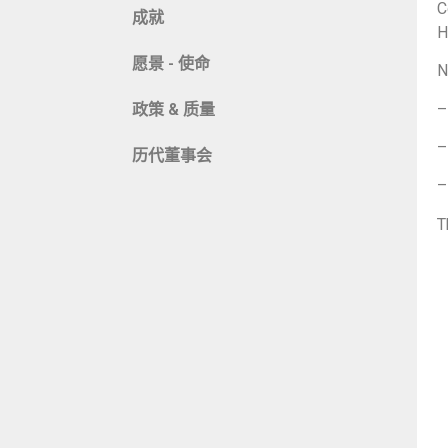
C
成就
H
愿景 - 使命
N
–
政策 & 质量
–
历代董事会
–
T