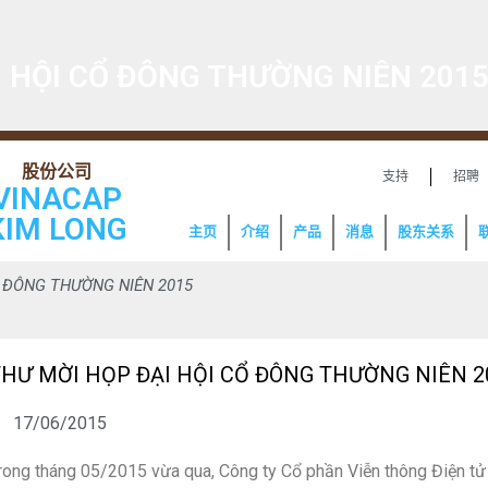
 HỘI CỔ ĐÔNG THƯỜNG NIÊN 201
支持
招聘
VINACAP
KIM LONG
主页
介绍
产品
消息
股东关系
Ổ ĐÔNG THƯỜNG NIÊN 2015
THƯ MỜI HỌP ĐẠI HỘI CỔ ĐÔNG THƯỜNG NIÊN 2
17/06/2015
rong tháng 05/2015 vừa qua, Công ty Cổ phần Viễn thông Điện tử