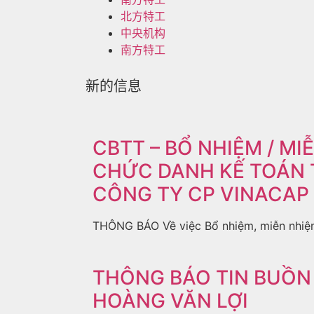
北方特工
中央机构
南方特工
新的信息
CBTT – BỔ NHIỆM / MI
CHỨC DANH KẾ TOÁN
CÔNG TY CP VINACAP
THÔNG BÁO Về việc Bổ nhiệm, miễn nhiệ
THÔNG BÁO TIN BUỒN 
HOÀNG VĂN LỢI