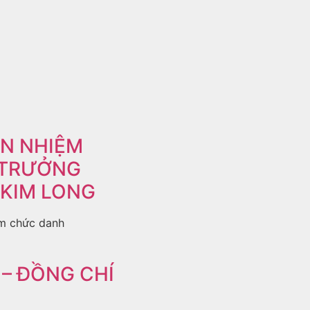
ỄN NHIỆM
 TRƯỞNG
 KIM LONG
m chức danh
– ĐỒNG CHÍ