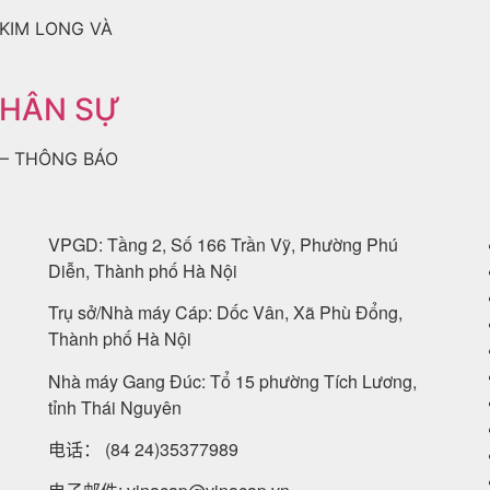
KIM LONG VÀ
NHÂN SỰ
 – THÔNG BÁO
VPGD: Tầng 2, Số 166 Trần Vỹ, Phường Phú
Diễn, Thành phố Hà Nội
Trụ sở/Nhà máy Cáp: Dốc Vân, Xã Phù Đổng,
Thành phố Hà Nội
Nhà máy Gang Đúc: Tổ 15 phường Tích Lương,
tỉnh Thái Nguyên
电话：
(84 24)35377989