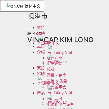
简体中文
岘港市
支持
招聘
VINACAP KIM LONG
简体中文
主页
介绍
Tiếng Việt
总体介绍
English
历史开始
支持
成就
招聘
愿景 - 使命
政策 & 质量
简体中文
历代董事会
Tiếng Việt
产品
Lan 网线
English
电缆和电气设备