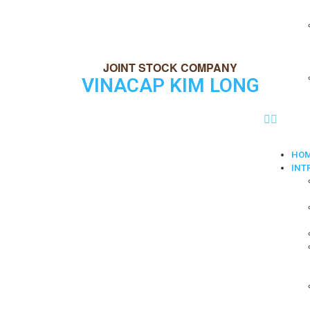
VINACAP KIM LONG
HO
INT