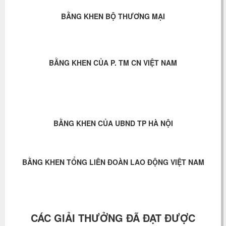
BẰNG KHEN BỘ THƯƠNG MẠI
BẰNG KHEN CỦA P. TM CN VIỆT NAM
BẰNG KHEN CỦA UBND TP HÀ NỘI
BẰNG KHEN TỔNG LIÊN ĐOÀN LAO ĐỘNG VIỆT NAM
CÁC GIẢI THƯỞNG ĐÃ ĐẠT ĐƯỢC