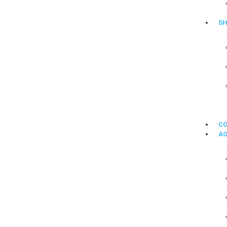
SH
C
A