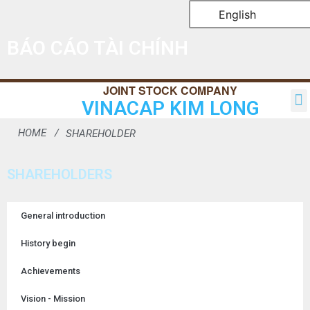
English
BÁO CÁO TÀI CHÍNH
VINACAP KIM LONG
HOME
SHAREHOLDER
SHAREHOLDERS
General introduction
History begin
Achievements
Vision - Mission