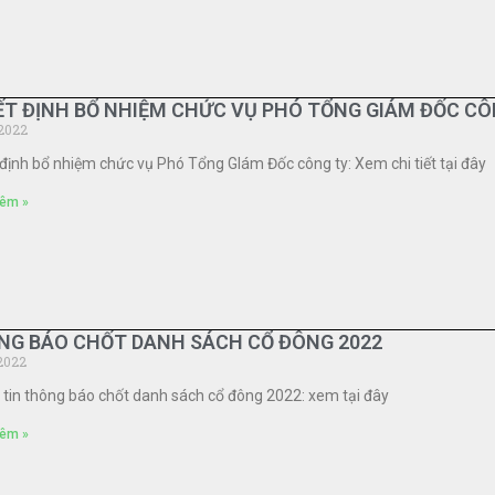
T ĐỊNH BỔ NHIỆM CHỨC VỤ PHÓ TỔNG GIÁM ĐỐC CÔ
2022
định bổ nhiệm chức vụ Phó Tổng GIám Đốc công ty: Xem chi tiết tại đây
êm »
NG BÁO CHỐT DANH SÁCH CỔ ĐÔNG 2022
2022
tin thông báo chốt danh sách cổ đông 2022: xem tại đây
êm »