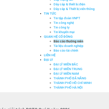
Dây cáp & thiết bị điện
Dây cáp & Thiết bị viến thông
TIN TỨC
Tin tập đoàn VNPT
Tin công nghệ
Tin công ty
Tin khuyến mại
QUAN HỆ CỔ ĐÔNG
Báo cáo thường niên
Tài liệu doanh nghiệp
Báo cáo tài chính
LIÊN HỆ
ĐẠI LÝ
ĐẠI LÝ MIỀN BẮC
ĐẠI LÝ MIỀN TRUNG
ĐẠI LÝ MIỀN NAM
THÀNH PHỐ ĐÃ NẴNG
THÀNH PHỐ HỒ CHÍ MINH
THÀNH PHỐ HÀ NỘI