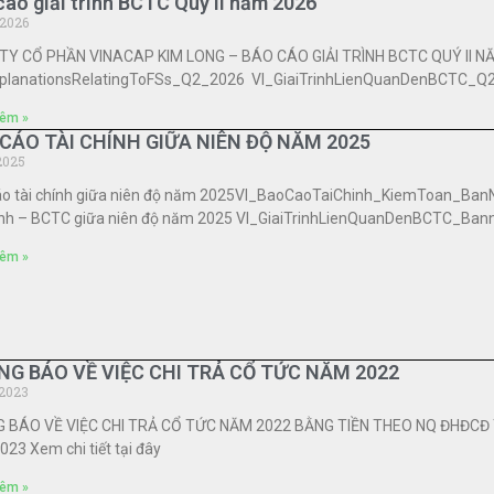
cáo giải trình BCTC Quý II năm 2026
2026
Y CỔ PHẦN VINACAP KIM LONG – BÁO CÁO GIẢI TRÌNH BCTC QUÝ II NĂM 2
planationsRelatingToFSs_Q2_2026 VI_GiaiTrinhLienQuanDenBCTC_Q
êm »
CÁO TÀI CHÍNH GIỮA NIÊN ĐỘ NĂM 2025
2025
áo tài chính giữa niên độ năm 2025VI_BaoCaoTaiChinh_KiemToan_Ban
trình – BCTC giữa niên độ năm 2025 VI_GiaiTrinhLienQuanDenBCTC_Ba
êm »
G BÁO VỀ VIỆC CHI TRẢ CỔ TỨC NĂM 2022
2023
 BÁO VỀ VIỆC CHI TRẢ CỔ TỨC NĂM 2022 BẰNG TIỀN THEO NQ ĐHĐCĐ
23 Xem chi tiết tại đây
êm »