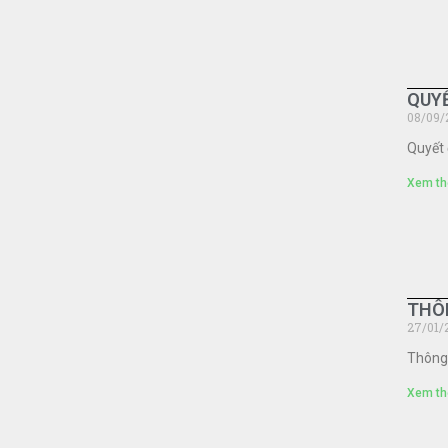
QUYẾ
08/09/
Quyết 
Xem th
THÔ
27/01/
Thông 
Xem th