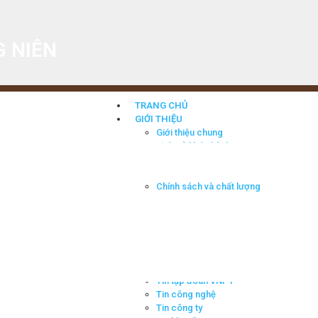
 NIÊN
TRANG CHỦ
GIỚI THIỆU
Giới thiệu chung
Lịch sử hình thành
Thành tích đạt được
Tầm nhìn – Sứ mệnh
Chính sách và chất lượng
HĐQT qua các thời kỳ
SẢN PHẨM
Cáp mạng lan
Dây cáp & thiết bị điện
Dây cáp & Thiết bị viến thông
TIN TỨC
Tin tập đoàn VNPT
Tin công nghệ
Tin công ty