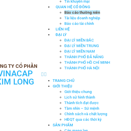
Tin khuyến mại
QUAN HỆ CỔ ĐÔNG
Báo cáo thường niên
Tài liệu doanh nghiệp
Báo cáo tài chính
LIÊN HỆ
ĐẠI LÝ
ĐẠI LÝ MIỀN BẮC
ĐẠI LÝ MIỀN TRUNG
ĐẠI LÝ MIỀN NAM
THÀNH PHỐ ĐÃ NẴNG
THÀNH PHỐ HỒ CHÍ MINH
THÀNH PHỐ HÀ NỘI
VINACAP
KIM LONG
TRANG CHỦ
GIỚI THIỆU
Giới thiệu chung
Lịch sử hình thành
Thành tích đạt được
Tầm nhìn – Sứ mệnh
Chính sách và chất lượng
HĐQT qua các thời kỳ
SẢN PHẨM
Cáp mạng lan