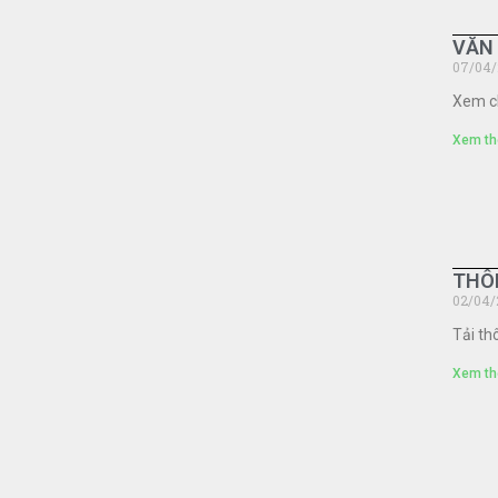
VĂN 
07/04/
Xem ch
Xem th
THÔN
02/04/
Tải th
Xem th