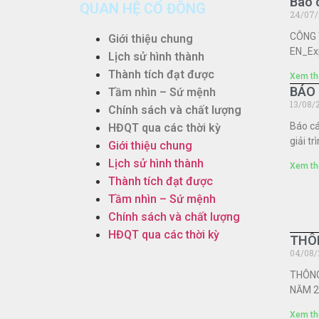
Báo 
QUAN HỆ CỔ ĐÔNG
24/07/
CÔNG T
Giới thiệu chung
EN_Ex
Lịch sử hình thành
Thành tích đạt được
Xem th
BÁO 
Tầm nhìn – Sứ mệnh
13/08/
Chính sách và chất lượng
Báo c
HĐQT qua các thời kỳ
giải 
Giới thiệu chung
Lịch sử hình thành
Xem th
Thành tích đạt được
Tầm nhìn – Sứ mệnh
Chính sách và chất lượng
HĐQT qua các thời kỳ
THÔN
04/08/
THÔNG
NĂM 20
Xem th