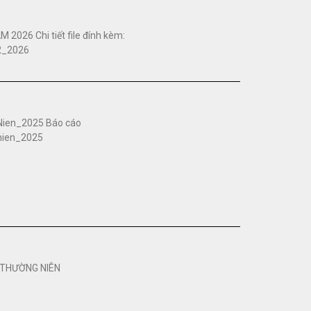
026 Chi tiết file đính kèm:
2_2026
Nien_2025 Báo cáo
nnien_2025
 THƯỜNG NIÊN