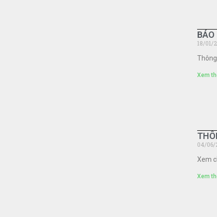
BÁO 
18/01/
Thông 
Xem th
THÔN
04/06/
Xem ch
Xem th