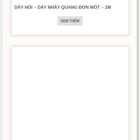
DÂY NỐI – DÂY NHẨY QUANG ĐƠN MỐT – 2M
XEM THÊM