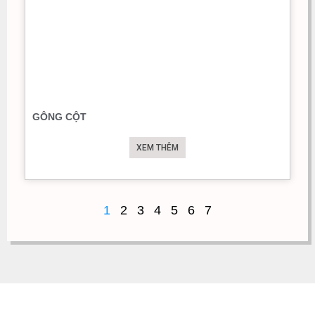
GÔNG CỘT
XEM THÊM
1
2
3
4
5
6
7