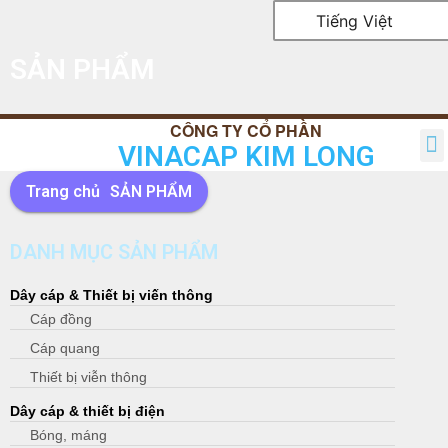
Tiếng Việt
SẢN PHẨM
VINACAP KIM LONG
TRANG CHỦ
GIỚI THIỆU
SẢN PHẨM
TIN TỨC
QUAN HỆ CỔ ĐÔNG
LIÊN HỆ
Trang chủ
SẢN PHẨM
DANH MỤC SẢN PHẨM
Dây cáp & Thiết bị viến thông
Cáp đồng
Cáp quang
Thiết bị viễn thông
Dây cáp & thiết bị điện
Bóng, máng