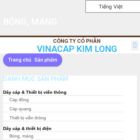
Tiếng Việt
BÓNG, MÁNG
VINACAP KIM LONG
TRANG CHỦ
GIỚI THIỆU
SẢN PHẨM
TIN TỨC
QUAN HỆ CỔ ĐÔNG
LIÊN HỆ
Trang chủ
Sản phẩm
DANH MỤC SẢN PHẨM
Dây cáp & Thiết bị viến thông
Cáp đồng
Cáp quang
Thiết bị viễn thông
Dây cáp & thiết bị điện
Bóng, máng