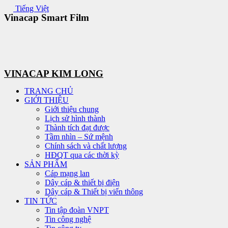
Skip
Tiếng Việt
Vinacap Smart Film
to
content
VINACAP KIM LONG
TRANG CHỦ
GIỚI THIỆU
Giới thiệu chung
Lịch sử hình thành
Thành tích đạt được
Tầm nhìn – Sứ mệnh
Chính sách và chất lượng
HĐQT qua các thời kỳ
SẢN PHẨM
Cáp mạng lan
Dây cáp & thiết bị điện
Dây cáp & Thiết bị viến thông
TIN TỨC
Tin tập đoàn VNPT
Tin công nghệ