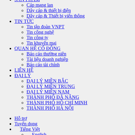
Cáp mạng lan
Dây cáp & thiết bị điện
Dây cáp & Thiết bị viến thông
TIN TỨC
Tin tập đoàn VNPT
Tin công nghệ
Tin công ty
Tin khuyến mại
QUAN HỆ CỔ ĐÔNG
Báo cáo thường niên
Tài liệu doanh nghiệp
Báo cáo tài chính
LIÊN HỆ
ĐẠI LÝ
ĐẠI LÝ MIỀN BẮC
ĐẠI LÝ MIỀN TRUNG
ĐẠI LÝ MIỀN NAM
THÀNH PHỐ ĐÃ NẴNG
THÀNH PHỐ HỒ CHÍ MINH
THÀNH PHỐ HÀ NỘI
Hỗ trợ
Tuyển dụng
Tiếng Việt
English