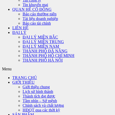
Tin công ty
Tin khuyến mại
QUAN HỆ CỔ ĐÔNG
Báo cáo thường niên
Tài liệu doanh nghiệp
Báo cáo tài chính
LIÊN HỆ
ĐẠI LÝ
ĐẠI LÝ MIỀN BẮC
ĐẠI LÝ MIỀN TRUNG
ĐẠI LÝ MIỀN NAM
THÀNH PHỐ ĐÃ NẴNG
THÀNH PHỐ HỒ CHÍ MINH
THÀNH PHỐ HÀ NỘI
Menu
TRANG CHỦ
GIỚI THIỆU
Giới thiệu chung
Lịch sử hình thành
Thành tích đạt được
Tầm nhìn – Sứ mệnh
Chính sách và chất lượng
HĐQT qua các thời kỳ
SẢN PHẨM