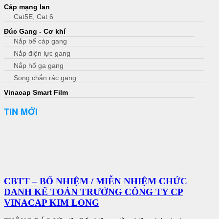
Cáp mạng lan
Cat5E, Cat 6
Đúc Gang - Cơ khí
Nắp bể cáp gang
Nắp điện lực gang
Nắp hố ga gang
Song chắn rác gang
Vinacap Smart Film
TIN MỚI
CBTT – BỔ NHIỆM / MIỄN NHIỆM CHỨC
DANH KẾ TOÁN TRƯỞNG CÔNG TY CP
VINACAP KIM LONG