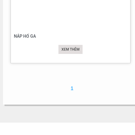
NẮP HỐ GA
XEM THÊM
1