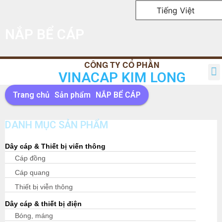
Tiếng Việt
NẮP BỂ CÁP
VINACAP KIM LONG
TRANG CHỦ
GIỚI THIỆU
SẢN PHẨM
TIN TỨC
QUAN HỆ CỔ ĐÔNG
LIÊN HỆ
Trang chủ
Sản phẩm
NẮP BỂ CÁP
DANH MỤC SẢN PHẨM
Dây cáp & Thiết bị viến thông
Cáp đồng
Cáp quang
Thiết bị viễn thông
Dây cáp & thiết bị điện
Bóng, máng