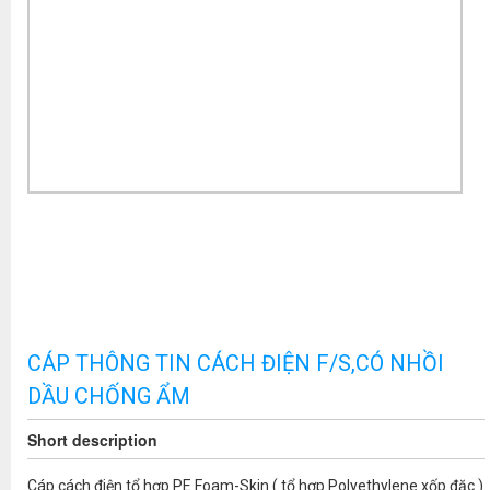
CÁP THÔNG TIN CÁCH ĐIỆN F/S,CÓ NHỒI
DẦU CHỐNG ẨM
Short description
Cáp cách điện tổ hợp PE Foam-Skin ( tổ hợp Polyethylene xốp đặc )