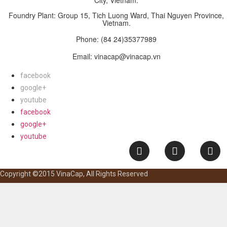
City, Vietnam.
Foundry Plant: Group 15, Tich Luong Ward, Thai Nguyen Province,
Vietnam.
Phone:
(84 24)35377989
Email: vinacap@vinacap.vn
facebook
google+
youtube
facebook
google+
youtube
Copyright ©2015 VinaCap, All Rights Reserved