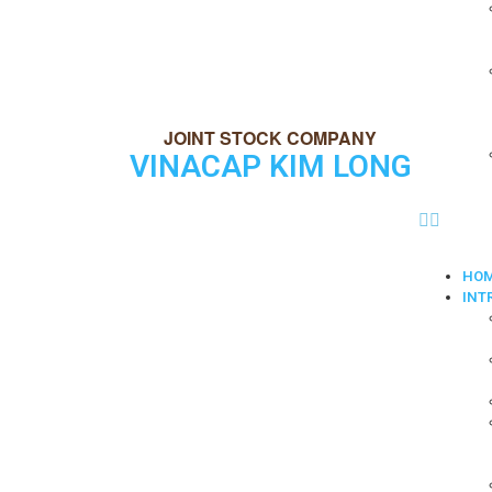
VINACAP KIM LONG
HO
INT