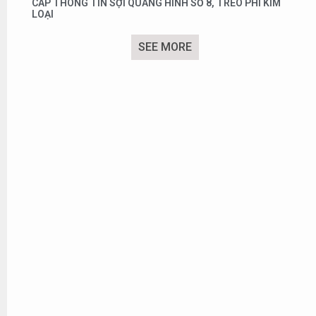
CÁP THÔNG TIN SỢI QUANG HÌNH SỐ 8, TREO PHI KIM
LOẠI
SEE MORE