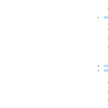
SH
C
A