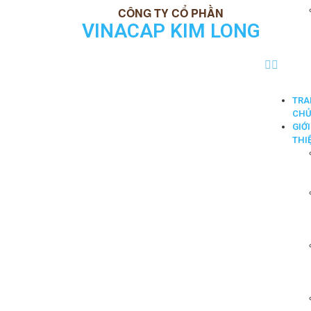
VINACAP KIM LONG
TRA
CH
GIỚI
THI