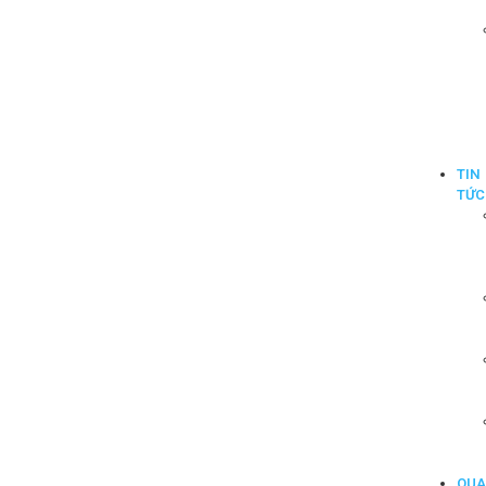
TIN
TỨC
QU