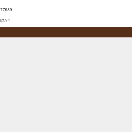
377989
ap.vn