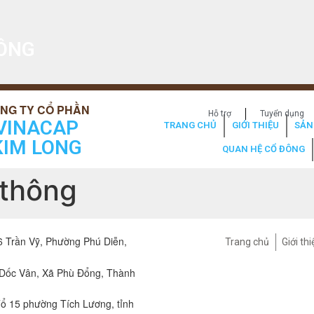
HÔNG
Hỗ trợ
Tuyển dụng
VINACAP
TRANG CHỦ
GIỚI THIỆU
SẢN
KIM LONG
QUAN HỆ CỔ ĐÔNG
 thông
 Trần Vỹ, Phường Phú Diễn,
Trang chủ
Giới thi
 Dốc Vân, Xã Phù Đổng, Thành
ổ 15 phường Tích Lương, tỉnh