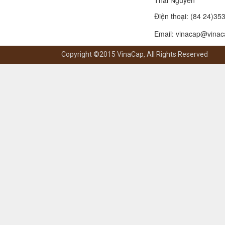
Thái Nguyên
Điện thoại:
(84 24)35
Email: vinacap@vinac
Copyright ©2015 VinaCap, All Rights Reserved