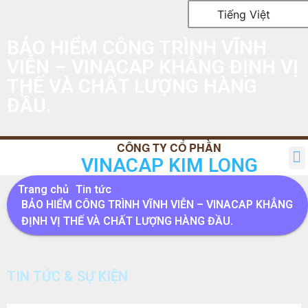
Tiếng Việt
BẢO HIỂM CÔNG TRÌNH VĨNH
VIỄN – VINACAP KHẲNG ĐỊNH VỊ
THẾ VÀ CHẤT LƯỢNG HÀNG
ĐẦU.
VINACAP KIM LONG
TRANG CHỦ
GIỚI THIỆU
SẢN PHẨM
TIN TỨC
QUAN HỆ CỔ ĐÔNG
LIÊN HỆ
Trang chủ
Tin tức
BẢO HIỂM CÔNG TRÌNH VĨNH VIỄN – VINACAP KHẲNG
ĐỊNH VỊ THẾ VÀ CHẤT LƯỢNG HÀNG ĐẦU.
TIN TỨC & SỰ KIỆN