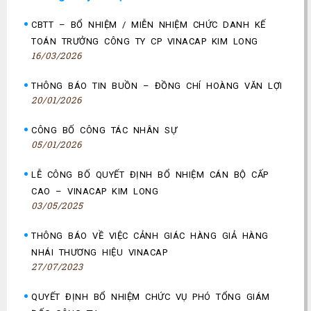
CBTT – BỔ NHIỆM / MIỄN NHIỆM CHỨC DANH KẾ
TOÁN TRƯỞNG CÔNG TY CP VINACAP KIM LONG
16/03/2026
THÔNG BÁO TIN BUỒN – ĐỒNG CHÍ HOÀNG VĂN LỢI
20/01/2026
CÔNG BỐ CÔNG TÁC NHÂN SỰ
05/01/2026
LỄ CÔNG BỐ QUYẾT ĐỊNH BỔ NHIỆM CÁN BỘ CẤP
CAO – VINACAP KIM LONG
03/05/2025
THÔNG BÁO VỀ VIỆC CẢNH GIÁC HÀNG GIẢ HÀNG
NHÁI THƯƠNG HIỆU VINACAP
27/07/2023
QUYẾT ĐỊNH BỔ NHIỆM CHỨC VỤ PHÓ TỔNG GIÁM