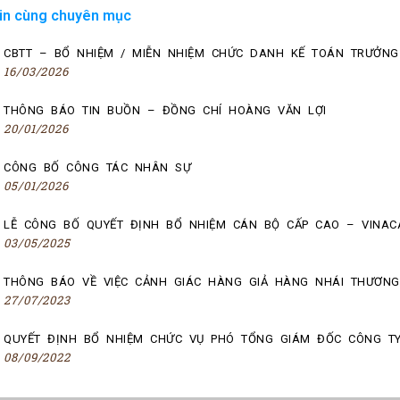
in cùng chuyên mục
CBTT – BỔ NHIỆM / MIỄN NHIỆM CHỨC DANH KẾ TOÁN TRƯỞNG
16/03/2026
THÔNG BÁO TIN BUỒN – ĐỒNG CHÍ HOÀNG VĂN LỢI
20/01/2026
CÔNG BỐ CÔNG TÁC NHÂN SỰ
05/01/2026
LỄ CÔNG BỐ QUYẾT ĐỊNH BỔ NHIỆM CÁN BỘ CẤP CAO – VINAC
03/05/2025
THÔNG BÁO VỀ VIỆC CẢNH GIÁC HÀNG GIẢ HÀNG NHÁI THƯƠNG
27/07/2023
QUYẾT ĐỊNH BỔ NHIỆM CHỨC VỤ PHÓ TỔNG GIÁM ĐỐC CÔNG T
08/09/2022