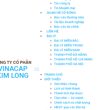
Tin công ty
Tin khuyến mại
QUAN HỆ CỔ ĐÔNG
Báo cáo thường niên
Tài liệu doanh nghiệp
Báo cáo tài chính
LIÊN HỆ
ĐẠI LÝ
ĐẠI LÝ MIỀN BẮC
ĐẠI LÝ MIỀN TRUNG
ĐẠI LÝ MIỀN NAM
THÀNH PHỐ ĐÃ NẴNG
THÀNH PHỐ HỒ CHÍ MINH
THÀNH PHỐ HÀ NỘI
VINACAP
KIM LONG
TRANG CHỦ
GIỚI THIỆU
Giới thiệu chung
Lịch sử hình thành
Thành tích đạt được
Tầm nhìn – Sứ mệnh
Chính sách và chất lượng
HĐQT qua các thời kỳ