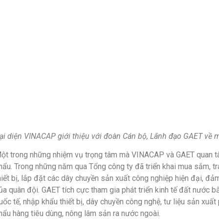
ại diện VINACAP giới thiệu với đoàn Cán bộ, Lãnh đạo GAET về
ột trong những nhiệm vụ trọng tâm mà VINACAP và GAET quan tâ
hẩu. Trong những năm qua Tổng công ty đã triển khai mua sắm, tr
hiết bị, lắp đặt các dây chuyền sản xuất công nghiệp hiện đại, đ
ủa quân đội. GAET tích cực tham gia phát triển kinh tế đất nước
uốc tế, nhập khẩu thiết bị, dây chuyền công nghệ, tư liệu sản xuấ
hẩu hàng tiêu dùng, nông lâm sản ra nước ngoài.