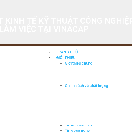
T KINH TẾ KỸ THUẬT CÔNG NGHI
LÀM VIỆC TẠI VINACAP
TRANG CHỦ
GIỚI THIỆU
Giới thiệu chung
Lịch sử hình thành
Thành tích đạt được
Tầm nhìn – Sứ mệnh
Chính sách và chất lượng
HĐQT qua các thời kỳ
SẢN PHẨM
Cáp mạng lan
Dây cáp & thiết bị điện
Dây cáp & Thiết bị viến thông
TIN TỨC
Tin tập đoàn VNPT
Tin công nghệ