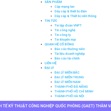
SẢN PHẨM
Cáp mạng lan
Dây cáp & thiết bị điện
Dây cáp & Thiết bị viến thông
TIN TỨC
Tin tập đoàn VNPT
Tin công nghệ
Tin công ty
Tin khuyến mại
QUAN HỆ CỔ ĐÔNG
Báo cáo thường niên
Tài liệu doanh nghiệp
Báo cáo tài chính
LIÊN HỆ
ĐẠI LÝ
ĐẠI LÝ MIỀN BẮC
ĐẠI LÝ MIỀN TRUNG
ĐẠI LÝ MIỀN NAM
THÀNH PHỐ ĐÃ NẴNG
THÀNH PHỐ HỒ CHÍ MINH
THÀNH PHỐ HÀ NỘI
H TẾ KỸ THUẬT CÔNG NGHIỆP QUỐC PHÒNG (GAET) THĂM VÀ