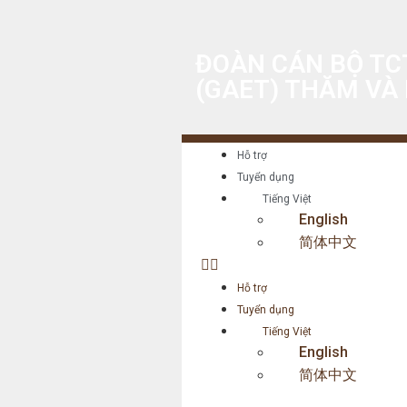
ĐOÀN CÁN BỘ TC
(GAET) THĂM VÀ 
Hỗ trợ
Tuyển dụng
Tiếng Việt
English
简体中文
Hỗ trợ
Tuyển dụng
Tiếng Việt
English
简体中文