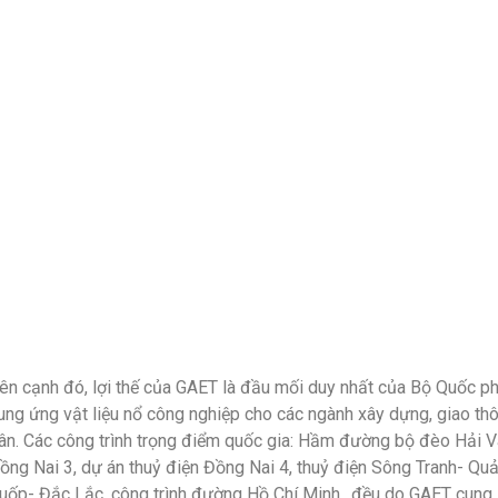
ên cạnh đó, lợi thế của GAET là đầu mối duy nhất của Bộ Quốc p
ung ứng vật liệu nổ công nghiệp cho các ngành xây dựng, giao th
ân. Các công trình trọng điểm quốc gia: Hầm đường bộ đèo Hải Vâ
ồng Nai 3, dự án thuỷ điện Đồng Nai 4, thuỷ điện Sông Tranh- Qu
uốp- Đắc Lắc, công trình đường Hồ Chí Minh…đều do GAET cung ứ