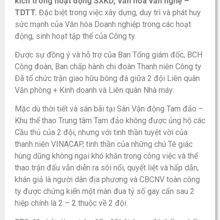
kích trong hoạt động SXKD, Văn hóa văn nghệ –
TDTT.
Đặc biệt trong việc xây dựng, duy trì và phát huy
sức mạnh của Văn hóa Doanh nghiệp trong các hoạt
động, sinh hoạt tập thể của Công ty.
Được sự đồng ý và hỗ trợ của Ban Tổng giám đốc, BCH
Công đoàn, Ban chấp hành chi đoàn Thanh niên Công ty
Đã tổ chức trận giao hữu bóng đá giữa 2 đội Liên quân
Văn phòng + Kinh doanh và Liên quân Nhà máy.
Mặc dù thời tiết và sân bãi tại Sân Vận động Tam đảo –
Khu thể thao Trung tâm Tam đảo không được ủng hộ các
Cầu thủ của 2 đội, nhưng với tinh thần tuyệt vời của
thanh niên VINACAP, tinh thần của những chú Tê giác
hùng dũng không ngại khó khăn trong công việc và thể
thao trận đấu vẫn diễn ra sôi nổi, quyết liệt và hấp dẫn,
khán giả là người dân địa phương và CBCNV toàn công
ty được chứng kiến một màn đua tỷ số gay cấn sau 2
hiệp chính là 2 – 2 thuộc về 2 đội.