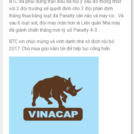
BTC đã phải dừng trận đấu để hội ý sau đó thống nhất
với 2 đội trưởng sẽ quyết định cho 2 đội phân định
thắng thua bằng loạt đá Panalty cân não và may rủi….Và
sau 6 loạt sút, đội may mắn hơn là Liên quân Nhà máy
đã giành chiến thắng mới tỷ số Panalty 4-3.
BTC xin chúc mừng và vinh danh nhà vô địch nội bộ
2017. Chờ mùa giải năm tới để tiếp tục cống hiến.