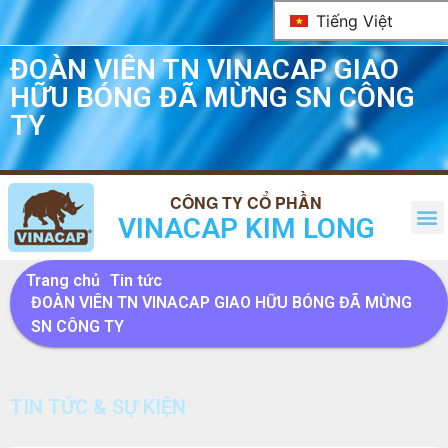
Tiếng Việt
ĐOÀN VIÊN TN VINACAP GIAO
HỮU BÓNG ĐÃ MỪNG SN CÔNG
TY
VINACAP KIM LONG
Trang chủ
Tin tức
ĐOÀN VIÊN TN VINACAP GIAO HỮU BÓNG ĐÃ MỪNG
SN CÔNG TY
TIN TỨC & SỰ KIỆN