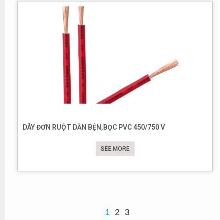
DÂY ĐƠN RUỘT DẪN BỆN,BỌC PVC 450/750 V
SEE MORE
1
2
3