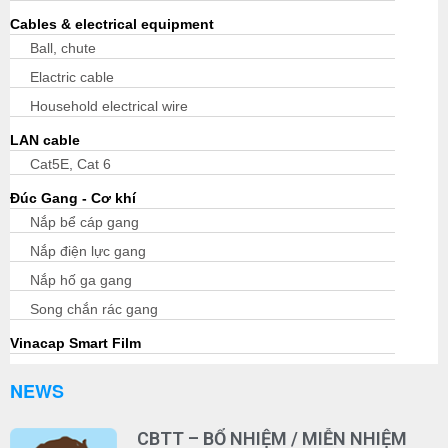
Cables & electrical equipment
Ball, chute
Elactric cable
Household electrical wire
LAN cable
Cat5E, Cat 6
Đúc Gang - Cơ khí
Nắp bể cáp gang
Nắp điện lực gang
Nắp hố ga gang
Song chắn rác gang
Vinacap Smart Film
NEWS
CBTT – BỔ NHIỆM / MIỄN NHIỆM