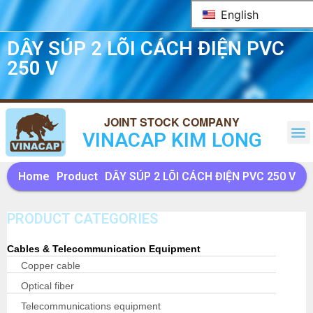
English
DÂY SÚP 2 LÕI CÁCH ĐIỆN PVC
250 V
VINACAP KIM LONG
Home
Product
DÂY SÚP 2 LÕI CÁCH ĐIỆN PVC 250 V
PRODUCT CATEGORIES
Cables & Telecommunication Equipment
Copper cable
Optical fiber
Telecommunications equipment