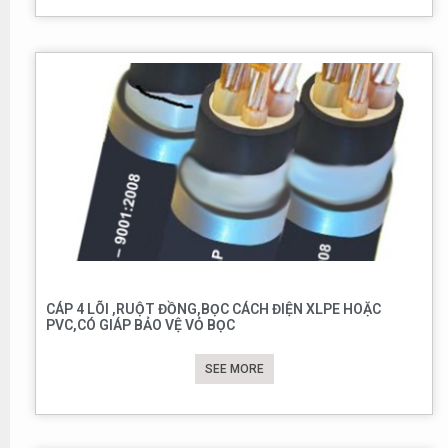
CÁP 4 LÕI ,RUỘT ĐỒNG,BỌC CÁCH ĐIỆN XLPE HOẶC
PVC,CÓ GIÁP BẢO VỆ VỎ BỌC
SEE MORE