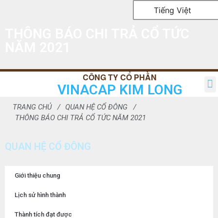
Tiếng Việt
THÔNG BÁO CHI TRẢ CỔ TỨC
NĂM 2021
VINACAP KIM LONG
TRANG CHỦ
GIỚI THIỆU
SẢN PHẨM
TIN TỨC
QUAN HỆ CỔ ĐÔNG
LIÊN HỆ
TRANG CHỦ
QUAN HỆ CỔ ĐÔNG
THÔNG BÁO CHI TRẢ CỔ TỨC NĂM 2021
QUAN HỆ CỔ ĐÔNG
Giới thiệu chung
Lịch sử hình thành
Thành tích đạt được