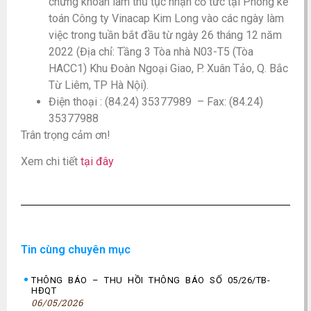
chứng khoán làm thủ tục nhận cổ tức tại Phòng kế
toán Công ty Vinacap Kim Long vào các ngày làm
việc trong tuần bắt đầu từ ngày 26 tháng 12 năm
2022 (Địa chỉ: Tầng 3 Tòa nhà N03-T5 (Tòa
HACC1) Khu Đoàn Ngoại Giao, P. Xuân Tảo, Q. Bắc
Từ Liêm, TP Hà Nội).
Điện thoại : (84.24) 35377989 – Fax: (84.24)
35377988
Trân trọng cảm ơn!
Xem chi tiết
tại đây
Tin cùng chuyên mục
THÔNG BÁO – THU HỒI THÔNG BÁO SỐ 05/26/TB-
HĐQT
06/05/2026