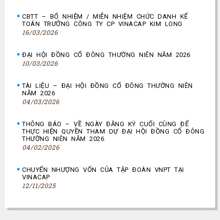
CBTT – BỔ NHIỆM / MIỄN NHIỆM CHỨC DANH KẾ
TOÁN TRƯỞNG CÔNG TY CP VINACAP KIM LONG
16/03/2026
ĐẠI HỘI ĐỒNG CỔ ĐÔNG THƯỜNG NIÊN NĂM 2026
10/03/2026
TÀI LIỆU – ĐẠI HỘI ĐỒNG CỔ ĐÔNG THƯỜNG NIÊN
NĂM 2026
04/03/2026
THÔNG BÁO – VỀ NGÀY ĐĂNG KÝ CUỐI CÙNG ĐỂ
THỰC HIỆN QUYỀN THAM DỰ ĐẠI HỘI ĐỒNG CỔ ĐÔNG
THƯỜNG NIÊN NĂM 2026
04/02/2026
CHUYỂN NHƯỢNG VỐN CỦA TẬP ĐOÀN VNPT TẠI
VINACAP
12/11/2025