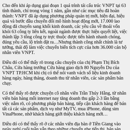
Cho đến khi áp dụng giai đoạn 1 quá trình tái cấu trúc VNPT tại 63
tỉnh thành, chỉ trong vòng 1 năm, gần như các mục tiêu đã hoàn
thành: VNPT đã áp dụng phương pháp quản trị mới, hiện đại, hiệu
quả và bước đầu chuyển đổi mô hình hoạt động mới, 17.000 lao
động đã chuyển sang khối kinh doanh, các yêu cầu về thoái vốn
khỏi 63 công ty liên kết, ngoài ngành được thực hiện quyết liệt, việc
thành lập 3 tổng công ty trực thuộc được tiến hành nhanh chóng,
đúng yêu cầu, lộ trình đặt ra…Nhưng thành công nhất chính là tư
tưởng, thái độ làm việc chuyển biến tích cực của hơn 36.000 cán bộ
nhân viên VNPT.
Điều đó có thể thấy rõ trong câu chuyện của chị Phạm Thị Bích
Châu, Cửa hàng trưởng Cửa hàng giao dịch 80 Nguyễn Du của
VNPT TP.HCM khi chị có thể nói vanh vách số liệu kinh doanh
hàng ngày, hàng tháng, doanh thu từ nhân viên, các sản phẩm bán
chạy.
Có thể thấy rõ được chuyện cô nhân viên Trần Thúy Hằng, từ nhân
viên bán hàng mỗi internet nay tăng doanh thu gấp 2-3 lần bằng
việc nắm rõ, có phương pháp bán hàng, tiếp cận khách hàng để bán
tất cả các sản phẩm, dịch vụ như MyTV, mua iPhone, dùng sim
VinaPhone, nhờ khách hàng giới thiệu khách hàng mới…
Điều đó có thể thấy rõ ở các nhân viên địa bàn ở Tiền Giang vào
ngày nghỉ cuối tuần vẫn theo những chuyến ghe tiếp thị, bán sản