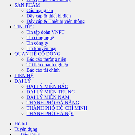
SẢN PHẨM
Cáp mạng lan
Dây cáp & thiết bị điện
Dây cáp & Thiết bị viến thông
TIN TỨC
Tin tập đoàn VNPT
Tin công nghệ
Tin công ty
Tin khuyến mại
QUAN HỆ CỔ ĐÔNG
Báo cáo thường niên
Tài liệu doanh nghiệp
Báo cáo tài chính
LIÊN HỆ
ĐẠI LÝ
ĐẠI LÝ MIỀN BẮC
ĐẠI LÝ MIỀN TRUNG
ĐẠI LÝ MIỀN NAM
THÀNH PHỐ ĐÃ NẴNG
THÀNH PHỐ HỒ CHÍ MINH
THÀNH PHỐ HÀ NỘI
Hỗ trợ
Tuyển dụng
Tiếng Việt