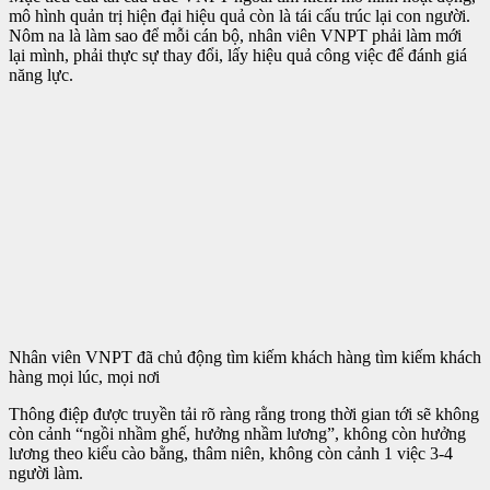
mô hình quản trị hiện đại hiệu quả còn là tái cấu trúc lại con người.
Nôm na là làm sao để mỗi cán bộ, nhân viên VNPT phải làm mới
lại mình, phải thực sự thay đổi, lấy hiệu quả công việc để đánh giá
năng lực.
Nhân viên VNPT đã chủ động tìm kiếm khách hàng tìm kiếm khách
hàng mọi lúc, mọi nơi
Thông điệp được truyền tải rõ ràng rằng trong thời gian tới sẽ không
còn cảnh “ngồi nhầm ghế, hưởng nhầm lương”, không còn hưởng
lương theo kiểu cào bằng, thâm niên, không còn cảnh 1 việc 3-4
người làm.