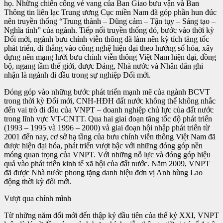
họ. Những chiến công vẻ vang của Ban Giao bưu vận và Ban
Thông tin liên lạc Trung ương Cục miền Nam đã góp phần hun đúc
nên truyền thống “Trung thành – Dũng cảm – Tận tụy – Sáng tạo –
Nghĩa tình” của ngành. Tiếp nối truyền thống đó, bước vào thời kỳ
Đổi mới, ngành bưu chính viễn thông đã làm nên kỳ tích tăng tốc
phát triển, đi thẳng vào công nghệ hiện đại theo hướng số hóa, xây
dựng nên mạng lưới bưu chính viễn thông Việt Nam hiện đại, đồng
bộ, ngang tầm thế giới, được Đảng, Nhà nước và Nhân dân ghi
nhận là ngành đi đầu trong sự nghiệp Đổi mới.
Đóng góp vào những bước phát triển mạnh mẽ của ngành BCVT
trong thời kỳ Đổi mới, CNH-HĐH đất nước không thể không nhắc
đến vai trò đi đầu của VNPT – doanh nghiệp chủ lực của đất nước
trong lĩnh vực VT-CNTT. Qua hai giai đoạn tăng tốc độ phát triển
(1993 – 1995 và 1996 – 2000) và giai đoạn hội nhập phát triển từ
2001 đến nay, cơ sở hạ tầng của bưu chính viễn thông Việt Nam đã
được hiện đại hóa, phát triển vượt bậc với những đóng góp nền
móng quan trọng của VNPT. Với những nỗ lực và đóng góp hiệu
quả vào phát triển kinh tế xã hội của đất nước. Năm 2009, VNPT
đã được Nhà nước phong tặng danh hiệu đơn vị Anh hùng Lao
động thời kỳ đổi mới.
Vượt qua chính mình
Từ những năm đổi mới đến thập kỷ đầu tiên của thế kỷ XXI, VNPT