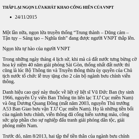
THẮP LẠI NGỌN LỬA KHÁT KHAO CỐNG HIẾN CỦA VNPT
24/11/2015
Một lần nữa, ngọn lửa truyền thống “Trung thành – Dũng cảm –
Tận tụy – Sáng tạo – Nghĩa tình” đang được người VNPT thắp lên.
Ngọn lửa tự hào của người VNPT
Trong những ngày tháng 4 lịch sử, khi mà cả đất nước tưng bừng cờ
hoa kỷ niệm 40 năm giải phóng Sài Gòn, thống nhất đất nước thì
cũng là lúc Bộ Thông tin và Truyền thông thừa ủy quyền của Chủ
tịch nước tổ chức lễ truy tặng cho 2 cán bộ ngành bưu chính viễn
thông.
Danh hiệu cao quý này thuộc về liệt sỹ liệt sĩ Vũ Đức Ban (hy sinh
1966, nguyên Ủy viên Ban Thông tin liên lạc T.Ư Cục miền Nam)
và ông Dương Quang Đông (mất năm 2003, nguyên Thủ trưởng
A53 Ban Giao bưu vận T.Ư Cục miền Nam). Họ là những tiền bối
của ngành bưu chính, viễn thông đã cống hiến xương máu, công
sức góp phần cho sự nghiệp đấu tranh giải phóng dân tộc, giải
phóng miền Nam.
Trước đó, năm 8/2013, hai tập thể tiền thân của ngành bưu chính