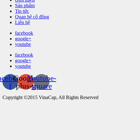
Sản phẩm
Tin tức
Quan hệ cổ đông
Liên hệ
facebook
google+
youtube
facebook
google+
youtube
acebook-
Google-
Youtube-
f
plus-g
square
Copyright ©2015 VinaCap, All Rights Reserved