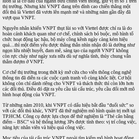
luôn là lá cờ đầu của ngành bưu chính viễn thông, giữ vị trí số 1 trên
thị trường. Nhưng khi VNPT đang trên đỉnh cao chiến thắng một
đối thủ là Viettel đã vươn lên mạnh mẽ và những năm gần đây đã
vượt qua VNPT.
Nguyên nhân khiến VNPT thụt lùi so với Viettel được chỉ ra là do
hoàn cảnh khách quan như cơ chế, chính sách bó buộc, mô hình tổ
chức hoạt động lạc hậu, bộ máy cồng kềnh ngày càng kém hiệu
quả…thì một điểm yếu được thẳng thắn nhìn nhận đó là dường như
ngọn lửa nhiệt huyết, đam mê, sáng tạo của người VNPT không
còn rực cháy như ngày xưa nữa dù sự nghĩa tình, thủy chung vẫn
thắm đượm ở VNPT.
Cơ chế thị trường trong thời kỳ mở cửa cho viễn thông công nghệ
thông tin đã diễn ra các cuộc cạnh tranh vô cùng khốc liệt. Cơ hội
không còn chỉ dành riêng cho VNPT và thách thức thì còn lớn hơn
các đối thủ. Điều đó đặt ra yêu cầu tái cấu trúc, yêu cầu đổi mới mô
hình hoạt động của VNPT.
Từ những năm 2010, khi VNPT có dấu hiệu bắt đầu “đuối sức” so
với các đối thủ khác, VNPT đã thử nghiệm mô hình quản trị mới tại
TP.HCM. Công cụ được lựa chọn để thử nghiệm là “Thẻ cân bằng
điểm – BSC” và hệ thống lương 3Ps được tính theo: vị trí công việc,
năng lực nhân viên và hiệu quả công việc.
Mục tiêu của tái cấu trúc VNPT ngoài tìm kiếm mô hình hoạt động,