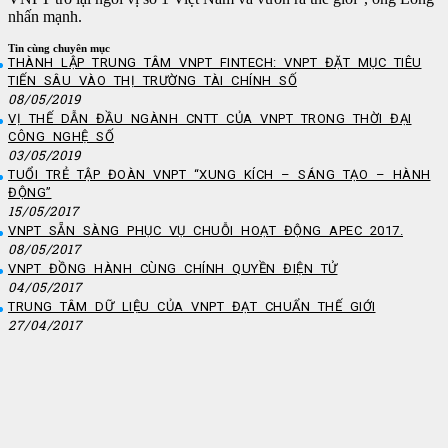
nhấn mạnh.
Tin cùng chuyên mục
THÀNH LẬP TRUNG TÂM VNPT FINTECH: VNPT ĐẶT MỤC TIÊU
TIẾN SÂU VÀO THỊ TRƯỜNG TÀI CHÍNH SỐ
08/05/2019
VỊ THẾ DẪN ĐẦU NGÀNH CNTT CỦA VNPT TRONG THỜI ĐẠI
CÔNG NGHỆ SỐ
03/05/2019
TUỔI TRẺ TẬP ĐOÀN VNPT “XUNG KÍCH – SÁNG TẠO – HÀNH
ĐỘNG”
15/05/2017
VNPT SẴN SÀNG PHỤC VỤ CHUỖI HOẠT ĐỘNG APEC 2017.
08/05/2017
VNPT ĐỒNG HÀNH CÙNG CHÍNH QUYỀN ĐIỆN TỬ
04/05/2017
TRUNG TÂM DỮ LIỆU CỦA VNPT ĐẠT CHUẨN THẾ GIỚI
27/04/2017