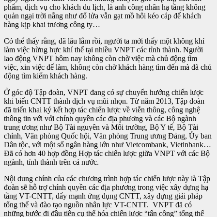
phẩm, dịch vụ cho khách du lịch, là anh công nhân hạ tầng không
quản ngại trời nắng như đổ lửa vẫn gạt mồ hôi kéo cáp để khách
hàng kịp khai trương công ty…
Có thể thấy rằng, đã lâu lắm rồi, người ta mới thấy một không khí
làm việc hừng hực khí thế tại nhiều VNPT các tỉnh thành. Người
lao động VNPT hôm nay không còn chờ việc mà chủ động tìm
việc, xin việc để làm, không còn chờ khách hàng tìm đến mà đã chủ
động tìm kiếm khách hàng.
Ở góc độ Tập đoàn, VNPT đang có sự chuyển hướng chiến lược
khi biến CNTT thành dịch vụ mũi nhọn. Từ năm 2013, Tập đoàn
đã triển khai ký kết hợp tác chiến lược về viễn thông, công nghệ
thông tin với với chính quyền các địa phương và các Bộ ngành
trung ương như Bộ Tài nguyên và Môi trường, Bộ Y tế, Bộ Tài
chính, Văn phòng Quốc hội, Văn phòng Trung ương Đảng, Ủy ban
Dân tộc, với một số ngân hàng lớn như Vietcombank, Vietinbank…
Đã có hơn 40 hợp đồng Hợp tác chiến lược giữa VNPT với các Bộ
ngành, tỉnh thành trên cả nước.
Nội dung chính của các chương trình hợp tác chiến lược này là Tập
đoàn sẽ hỗ trợ chính quyền các địa phương trong việc xây dựng hạ
tầng VT-CNTT, đẩy mạnh ứng dụng CNTT, xây dựng giải pháp
tổng thể và đào tạo nguồn nhân lực VT-CNTT. VNPT đã có
những bước đi đầu tiên cụ thể hóa chiến lược “tấn công” tổng thể