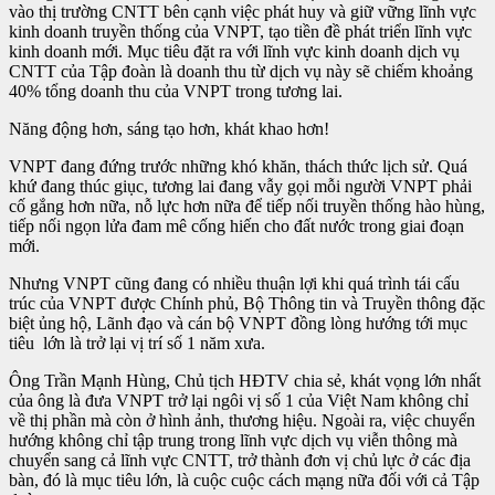
vào thị trường CNTT bên cạnh việc phát huy và giữ vững lĩnh vực
kinh doanh truyền thống của VNPT, tạo tiền đề phát triển lĩnh vực
kinh doanh mới. Mục tiêu đặt ra với lĩnh vực kinh doanh dịch vụ
CNTT của Tập đoàn là doanh thu từ dịch vụ này sẽ chiếm khoảng
40% tổng doanh thu của VNPT trong tương lai.
Năng động hơn, sáng tạo hơn, khát khao hơn!
VNPT đang đứng trước những khó khăn, thách thức lịch sử. Quá
khứ đang thúc giục, tương lai đang vẫy gọi mỗi người VNPT phải
cố gắng hơn nữa, nỗ lực hơn nữa để tiếp nối truyền thống hào hùng,
tiếp nối ngọn lửa đam mê cống hiến cho đất nước trong giai đoạn
mới.
Nhưng VNPT cũng đang có nhiều thuận lợi khi quá trình tái cấu
trúc của VNPT được Chính phủ, Bộ Thông tin và Truyền thông đặc
biệt ủng hộ, Lãnh đạo và cán bộ VNPT đồng lòng hướng tới mục
tiêu lớn là trở lại vị trí số 1 năm xưa.
Ông Trần Mạnh Hùng, Chủ tịch HĐTV chia sẻ, khát vọng lớn nhất
của ông là đưa VNPT trở lại ngôi vị số 1 của Việt Nam không chỉ
về thị phần mà còn ở hình ảnh, thương hiệu. Ngoài ra, việc chuyển
hướng không chỉ tập trung trong lĩnh vực dịch vụ viễn thông mà
chuyển sang cả lĩnh vực CNTT, trở thành đơn vị chủ lực ở các địa
bàn, đó là mục tiêu lớn, là cuộc cuộc cách mạng nữa đối với cả Tập