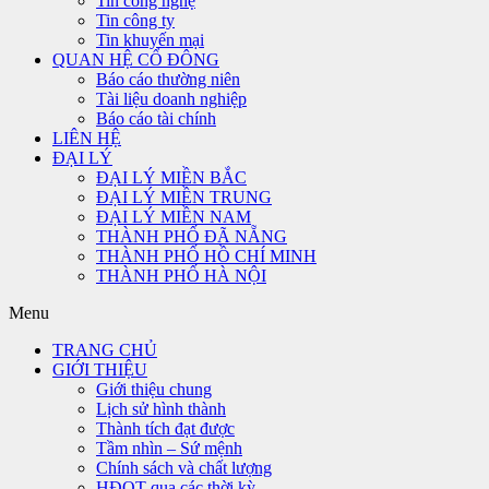
Tin công nghệ
Tin công ty
Tin khuyến mại
QUAN HỆ CỔ ĐÔNG
Báo cáo thường niên
Tài liệu doanh nghiệp
Báo cáo tài chính
LIÊN HỆ
ĐẠI LÝ
ĐẠI LÝ MIỀN BẮC
ĐẠI LÝ MIỀN TRUNG
ĐẠI LÝ MIỀN NAM
THÀNH PHỐ ĐÃ NẴNG
THÀNH PHỐ HỒ CHÍ MINH
THÀNH PHỐ HÀ NỘI
Menu
TRANG CHỦ
GIỚI THIỆU
Giới thiệu chung
Lịch sử hình thành
Thành tích đạt được
Tầm nhìn – Sứ mệnh
Chính sách và chất lượng
HĐQT qua các thời kỳ