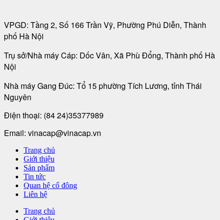
VPGD: Tầng 2, Số 166 Trần Vỹ, Phường Phú Diễn, Thành
phố Hà Nội
Trụ sở/Nhà máy Cáp: Dốc Vân, Xã Phù Đổng, Thành phố Hà
Nội
Nhà máy Gang Đúc: Tổ 15 phường Tích Lương, tỉnh Thái
Nguyên
Điện thoại:
(84 24)35377989
Email: vinacap@vinacap.vn
Trang chủ
Giới thiệu
Sản phẩm
Tin tức
Quan hệ cổ đông
Liên hệ
Trang chủ
Giới thiệu