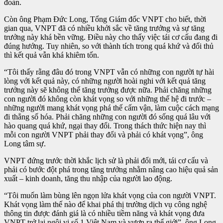
đoàn.
Còn ông Phạm Đức Long, Tổng Giám đốc VNPT cho biết, thời
gian qua, VNPT đã có nhiều khởi sắc về tăng trưởng và sự tăng
trưởng này khá bền vững. Điều này cho thấy việc tái cơ cấu đang đi
đúng hướng. Tuy nhiên, so với thành tích trong quá khứ và đối thủ
thì kết quả vẫn khá khiêm tốn.
“Tôi thấy rằng đâu đó trong VNPT vẫn có những con người tự hài
lòng với kết quả này, có những người hoài nghi với kết quả tăng
trưởng này sẽ không thể tăng trưởng được nữa. Phải chăng những
con người đó không còn khát vọng so với những thế hệ đi trước –
những người mang khát vọng phá thế cấm vận, làm cuộc cách mạng
đi thẳng số hóa. Phải chăng những con người đó sống quá lâu với
hào quang quá khứ, ngại thay đổi. Trong thách thức hiện nay thì
mỗi con người VNPT phải thay đổi và phải có khát vọng”, ông
Long tâm sự.
VNPT đứng trước thời khắc lịch sử là phải đổi mới, tái cơ cấu và
phải có bước đột phá trong tăng trưởng nhằm nâng cao hiệu quả sản
xuất – kinh doanh, tăng thu nhập của người lao động.
“Tôi muốn làm bùng lên ngọn lửa khát vọng của con người VNPT.
Khát vọng làm thế nào để khai phá thị trường dịch vụ công nghệ
thông tin được đánh giá là có nhiều tiềm năng và khát vọng đưa
VNPT trở lại ngôi vị số 1 Việt Nam và vươn ra thế giới”, ông Long