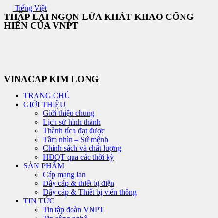
Skip
Tiếng Việt
THẮP LẠI NGỌN LỬA KHÁT KHAO CỐNG
to
HIẾN CỦA VNPT
content
VINACAP KIM LONG
TRANG CHỦ
GIỚI THIỆU
Giới thiệu chung
Lịch sử hình thành
Thành tích đạt được
Tầm nhìn – Sứ mệnh
Chính sách và chất lượng
HĐQT qua các thời kỳ
SẢN PHẨM
Cáp mạng lan
Dây cáp & thiết bị điện
Dây cáp & Thiết bị viến thông
TIN TỨC
Tin tập đoàn VNPT