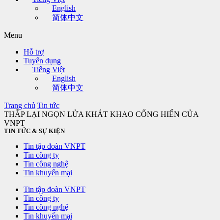
English
简体中文
Menu
Hỗ trợ
Tuyển dụng
Tiếng Việt
English
简体中文
Trang chủ
Tin tức
THẮP LẠI NGỌN LỬA KHÁT KHAO CỐNG HIẾN CỦA
VNPT
TIN TỨC & SỰ KIỆN
Tin tập đoàn VNPT
Tin công ty
Tin công nghệ
Tin khuyến mại
Tin tập đoàn VNPT
Tin công ty
Tin công nghệ
Tin khuyến mại