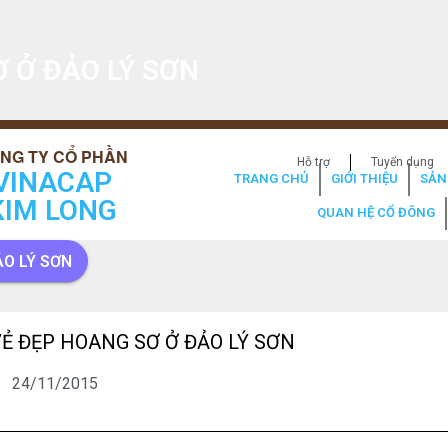
 Ở ĐẢO LÝ SƠN
Hỗ trợ
Tuyển dụng
VINACAP
TRANG CHỦ
GIỚI THIỆU
SẢN
KIM LONG
QUAN HỆ CỔ ĐÔNG
ẢO LÝ SƠN
Ẻ ĐẸP HOANG SƠ Ở ĐẢO LÝ SƠN
24/11/2015