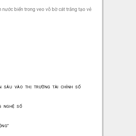
h nước biển trong veo vỗ bờ cát trắng tạo vẻ
N SÂU VÀO THỊ TRƯỜNG TÀI CHÍNH SỐ
G NGHỆ SỐ
ỘNG”