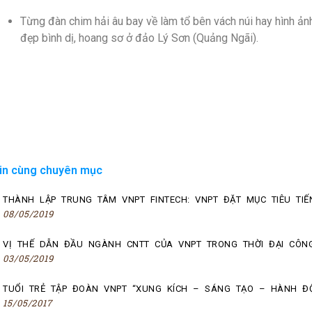
Từng đàn chim hải âu bay về làm tổ bên vách núi hay hình ản
đẹp bình dị, hoang sơ ở đảo Lý Sơn (Quảng Ngãi).
in cùng chuyên mục
THÀNH LẬP TRUNG TÂM VNPT FINTECH: VNPT ĐẶT MỤC TIÊU TIẾ
08/05/2019
VỊ THẾ DẪN ĐẦU NGÀNH CNTT CỦA VNPT TRONG THỜI ĐẠI CÔN
03/05/2019
TUỔI TRẺ TẬP ĐOÀN VNPT “XUNG KÍCH – SÁNG TẠO – HÀNH Đ
15/05/2017