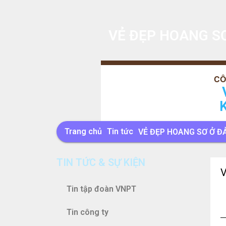
VẺ ĐẸP HOANG SƠ
Trang chủ
Tin tức
VẺ ĐẸP HOANG SƠ Ở Đ
TIN TỨC & SỰ KIỆN
V
Tin tập đoàn VNPT
Tin công ty