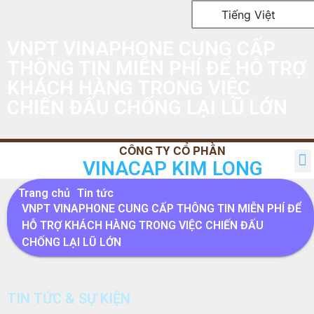
Tiếng Việt
VNPT VINAPHONE CUNG CẤP
THÔNG TIN MIỄN PHÍ ĐỂ HỖ TRỢ
KHÁCH HÀNG TRONG VIỆC
CHIẾN ĐẤU CHỐNG LẠI LŨ LỚN
VINACAP KIM LONG
TRANG CHỦ
GIỚI THIỆU
SẢN PHẨM
TIN TỨC
QUAN HỆ CỔ ĐÔNG
LIÊN HỆ
Trang chủ
Tin tức
VNPT VINAPHONE CUNG CẤP THÔNG TIN MIỄN PHÍ ĐỂ
HỖ TRỢ KHÁCH HÀNG TRONG VIỆC CHIẾN ĐẤU
CHỐNG LẠI LŨ LỚN
TIN TỨC & SỰ KIỆN