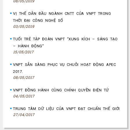
08/05/2019
VỊ THẾ DẪN ĐẦU NGÀNH CNTT CỦA VNPT TRONG
THỜI ĐẠI CÔNG NGHỆ SỐ
03/05/2019
TUỔI TRẺ TẬP ĐOÀN VNPT “XUNG KÍCH – SÁNG TẠO
– HÀNH ĐỘNG”
15/05/2017
VNPT SẴN SÀNG PHỤC VỤ CHUỖI HOẠT ĐỘNG APEC
2017.
08/05/2017
VNPT ĐỒNG HÀNH CÙNG CHÍNH QUYỀN ĐIỆN TỬ
04/05/2017
TRUNG TÂM DỮ LIỆU CỦA VNPT ĐẠT CHUẨN THẾ GIỚI
27/04/2017