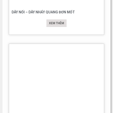
DÂY NỐI – DÂY NHẨY QUANG ĐƠN MỐT
XEM THÊM