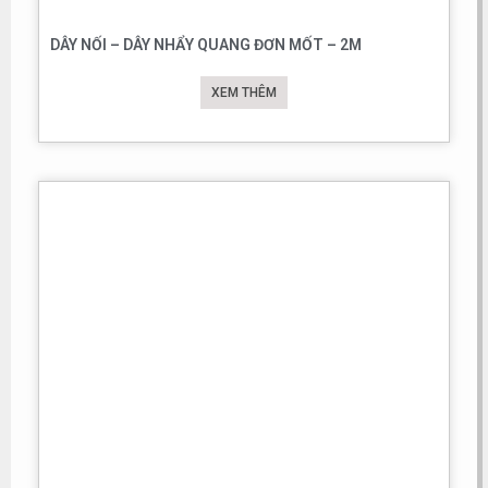
DÂY NỐI – DÂY NHẨY QUANG ĐƠN MỐT – 2M
XEM THÊM