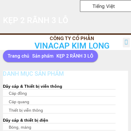
Tiếng Việt
KẸP 2 RÃNH 3 LỖ
VINACAP KIM LONG
TRANG CHỦ
GIỚI THIỆU
SẢN PHẨM
TIN TỨC
QUAN HỆ CỔ ĐÔNG
LIÊN HỆ
Trang chủ
Sản phẩm
KẸP 2 RÃNH 3 LỖ
DANH MỤC SẢN PHẨM
Dây cáp & Thiết bị viến thông
Cáp đồng
Cáp quang
Thiết bị viễn thông
Dây cáp & thiết bị điện
Bóng, máng