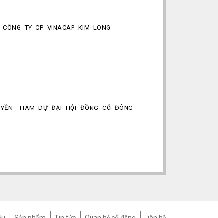
 CÔNG TY CP VINACAP KIM LONG
UYỀN THAM DỰ ĐẠI HỘI ĐỒNG CỔ ĐÔNG
ệu
Sản phẩm
Tin tức
Quan hệ cổ đông
Liên hệ