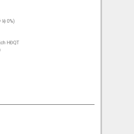
ỷ lệ 0%)
 tịch HĐQT
)