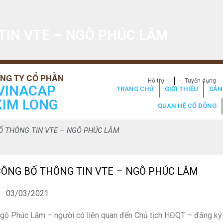
TIN VTE – NGÔ PHÚC LÂM
Hỗ trợ
Tuyển dụng
VINACAP
TRANG CHỦ
GIỚI THIỆU
SẢN
KIM LONG
QUAN HỆ CỔ ĐÔNG
Ố THÔNG TIN VTE – NGÔ PHÚC LÂM
CÔNG BỐ THÔNG TIN VTE – NGÔ PHÚC LÂM
03/03/2021
gô Phúc Lâm – người có liên quan đến Chủ tịch HĐQT – đăng k