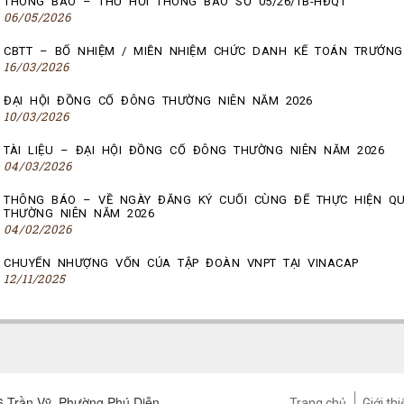
THÔNG BÁO – THU HỒI THÔNG BÁO SỐ 05/26/TB-HĐQT
06/05/2026
CBTT – BỔ NHIỆM / MIỄN NHIỆM CHỨC DANH KẾ TOÁN TRƯỞNG
16/03/2026
ĐẠI HỘI ĐỒNG CỔ ĐÔNG THƯỜNG NIÊN NĂM 2026
10/03/2026
TÀI LIỆU – ĐẠI HỘI ĐỒNG CỔ ĐÔNG THƯỜNG NIÊN NĂM 2026
04/03/2026
THÔNG BÁO – VỀ NGÀY ĐĂNG KÝ CUỐI CÙNG ĐỂ THỰC HIỆN Q
THƯỜNG NIÊN NĂM 2026
04/02/2026
CHUYỂN NHƯỢNG VỐN CỦA TẬP ĐOÀN VNPT TẠI VINACAP
12/11/2025
 Trần Vỹ, Phường Phú Diễn,
Trang chủ
Giới thi