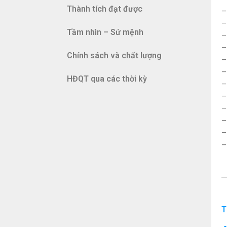
Thành tích đạt được
–
–
Tầm nhìn – Sứ mệnh
–
–
Chính sách và chất lượng
–
–
HĐQT qua các thời kỳ
–
–
–
–
–
–
T