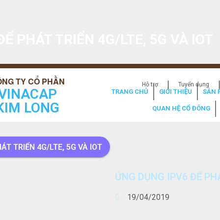
Ể PHÁT TRIỂN 4G/LTE, 5G VÀ IOT
Hỗ trợ
Tuyển dụng
VINACAP
TRANG CHỦ
GIỚI THIỆU
SẢN 
KIM LONG
QUAN HỆ CỔ ĐÔNG
ÁT TRIỂN 4G/LTE, 5G VÀ IOT
ỨNG DỤNG IPV6 ĐỂ PHÁ
19/04/2019