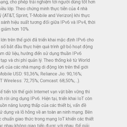
mạng, cho phép trải nghiệm tới người dùng tốt hơn
iều lớp. Theo chứng minh thực tiễn của 4 nhà
(AT&T, Sprint, T-Mobile and Verizon) khi thực
sánh hiệu suất tương đối giữa IPv6 và IPv4, thời
6 giảm hơn 10%.
lớn trên thế giới đã triển khai mặc định IPv6 cho
số bắt đầu thực hiện quá trình gỡ bỏ hoạt động
tâm dữ liệu, hướng đến sử dụng thuần IPv6
tạp và chi phí quản lý. Theo thống kê từ World
v6 của các nhà mạng di động lớn trên thế giới
obile USD: 93,36%; Reliance Jio: 90,16%;
T Wireless: 72,75%; Comcast: 68,50%;…).
 tiến tới thế giới Internet vạn vật bền vững thì
ch rời ứng dụng IPv6. Hiện tại, triển khai IoT còn
uồn năng lượng thấp của các thiết bị, vấn đề
 sử dụng và lỗ hỗng về an toàn an ninh mạng. Bên
c chuẩn giao thức trong mạng IoT khiến các thiết
c nhau không giao tiếp được với nhau. Để giải