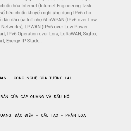
 chuẩn hóa Internet (Internet Engineering Task
số tiêu chuẩn khuyến nghị ứng dụng IPv6 cho
ển lâu dài của IoT như 6LoWPAN (IPv6 over Low
a Networks); LPWAN (IPv6 over Low Power
rt; IPv6 Operation over Lora, LoRaWAN, Sigfox,
rt, Energy IP Stack,…
IAN – CÔNG NGHỆ CỦA TƯƠNG LAI
 BẢN CỦA CÁP QUANG VÀ ĐẤU NỐI
QUANG: ĐẶC ĐIỂM – CẤU TẠO – PHÂN LOẠI