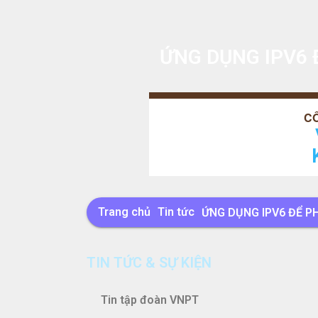
ỨNG DỤNG IPV6 Đ
Trang chủ
Tin tức
ỨNG DỤNG IPV6 ĐỂ PH
TIN TỨC & SỰ KIỆN
Tin tập đoàn VNPT