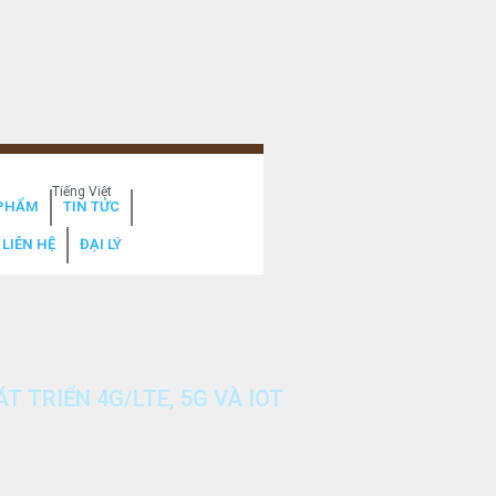
Tiếng Việt
PHẨM
TIN TỨC
LIÊN HỆ
ĐẠI LÝ
T TRIỂN 4G/LTE, 5G VÀ IOT