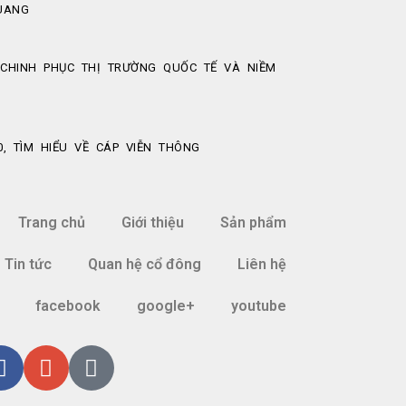
UANG
CHINH PHỤC THỊ TRƯỜNG QUỐC TẾ VÀ NIỀM
, TÌM HIỂU VỀ CÁP VIỄN THÔNG
Trang chủ
Giới thiệu
Sản phẩm
Tin tức
Quan hệ cổ đông
Liên hệ
facebook
google+
youtube