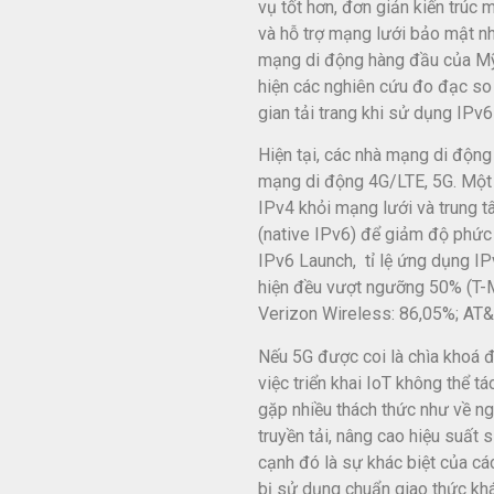
vụ tốt hơn, đơn giản kiến trúc 
và hỗ trợ mạng lưới bảo mật nh
mạng di động hàng đầu của Mỹ 
hiện các nghiên cứu đo đạc so 
gian tải trang khi sử dụng IPv
Hiện tại, các nhà mạng di động 
mạng di động 4G/LTE, 5G. Một 
IPv4 khỏi mạng lưới và trung 
(native IPv6) để giảm độ phức 
IPv6 Launch, tỉ lệ ứng dụng IP
hiện đều vượt ngưỡng 50% (T-M
Verizon Wireless: 86,05%; AT&
Nếu 5G được coi là chìa khoá để
việc triển khai IoT không thể tá
gặp nhiều thách thức như về ng
truyền tải, nâng cao hiệu suất
cạnh đó là sự khác biệt của cá
bị sử dụng chuẩn giao thức khá