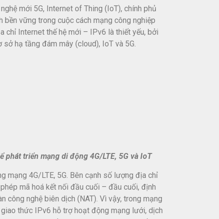
nghệ mới 5G, Internet of Thing (IoT), chính phủ
nh bền vững trong cuộc cách mạng công nghiệp
 chỉ Internet thế hệ mới – IPv6 là thiết yếu, bởi
ơ sở hạ tầng đám mây (cloud), IoT và 5G.
để phát triển mạng di động 4G/LTE, 5G và IoT
ong mạng 4G/LTE, 5G. Bên cạnh số lượng địa chỉ
o phép mã hoá kết nối đầu cuối – đầu cuối, định
oàn công nghệ biên dịch (NAT). Vì vậy, trong mạng
 giao thức IPv6 hỗ trợ hoạt động mạng lưới, dịch