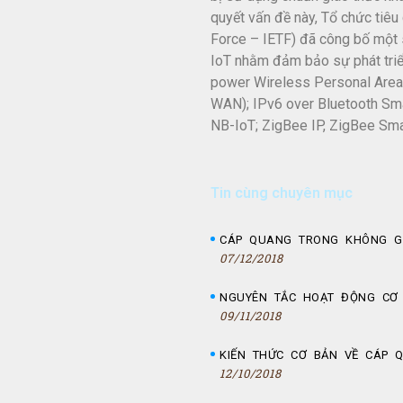
quyết vấn đề này, Tổ chức tiêu
Force – IETF) đã công bố một 
IoT nhằm đảm bảo sự phát tri
power Wireless Personal Are
WAN); IPv6 over Bluetooth Sma
NB-IoT; ZigBee IP, ZigBee Sma
Tin cùng chuyên mục
CÁP QUANG TRONG KHÔNG G
07/12/2018
NGUYÊN TẮC HOẠT ĐỘNG CƠ
09/11/2018
KIẾN THỨC CƠ BẢN VỀ CÁP 
12/10/2018