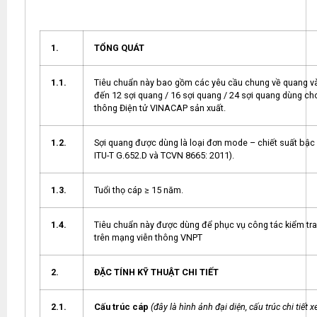
1.
TỔNG QUÁT
1.1.
Tiêu chuẩn này bao gồm các yêu cầu chung về quang và 
đến 12 sợi quang / 16 sợi quang / 24 sợi quang dùng c
thông Điện tử VINACAP sản xuất.
1.2.
Sợi quang được dùng là loại đơn mode – chiết suất bậc v
ITU-T G.652.D và TCVN 8665: 2011).
1.3.
Tuổi thọ cáp ≥ 15 năm.
1.4.
Tiêu chuẩn này được dùng để phục vụ công tác kiểm tr
trên mạng viễn thông VNPT
2.
ĐẶC TÍNH KỸ THUẬT CHI TIẾT
2.1.
Cấu trúc cáp
(đây là hình ảnh đại diện, cấu trúc chi tiết