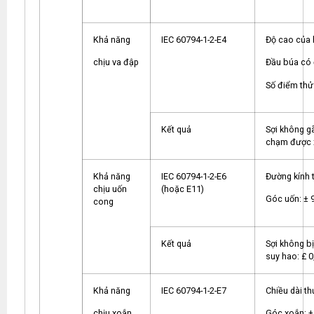
Khả năng
IEC 60794-1-2-E4
Độ cao của 
chịu va đập
Đầu búa có
Số điểm thử
Kết quả
Sợi không gã
chạm được x
Khả năng
IEC 60794-1-2-E6
Đường kính 
chịu uốn
(hoặc E11)
Góc uốn: ± 9
cong
Kết quả
Sợi không bị
suy hao: £ 0
Khả năng
IEC 60794-1-2-E7
Chiều dài th
chịu xoắn
Góc xoắn: ± 