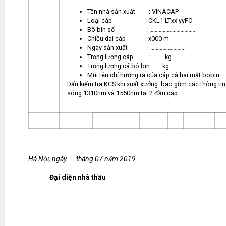
Tên nhà sản xuất : VINACAP
Loại cáp : CKL1-LTxx-yyFO
Bô bin số : …………………………….
Chiều dài cáp : x000 m
Ngày sản xuất : ……………………..
Trọng lượng cáp : ……….kg
Trọng lượng cả bô bin:……..kg
Mũi tên chỉ hướng ra của cáp cả hai mặt bobin
Dấu kiểm tra KCS khi xuất xưởng: bao gồm các thông ti
sóng 1310nm và 1550nm tại 2 đầu cáp.
Hà Nội, ngày …. tháng 07 năm 2019
Đại diện nhà thầu