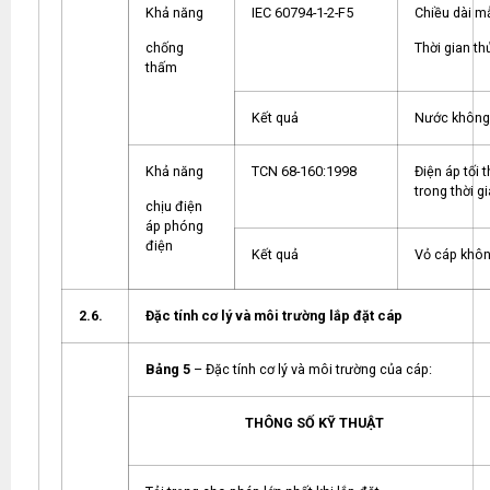
Khả năng
IEC 60794-1-2-F5
Chiều dài m
chống
Thời gian th
thấm
Kết quả
Nước không
Khả năng
TCN 68-160:1998
Điện áp tối
trong thời g
chịu điện
áp phóng
điện
Kết quả
Vỏ cáp khôn
2.6.
Đặc tính cơ lý và môi trường lắp đặt cáp
Bảng 5
– Đặc tính cơ lý và môi trường của cáp:
THÔNG SỐ KỸ THUẬT