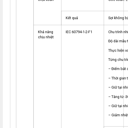
Kết quả
Sợi không bị
Khả năng
IEC 60794-1-2-F1
Chu trình nh
chịu nhiệt
Độ dài mẫu 
Thực hiện v
Từng chu trì
– Điểm bắt đ
– Thời gian 
– Giữ tại nh
– Tăng từ -3
– Giữ tại nh
– Giảm nhiệ