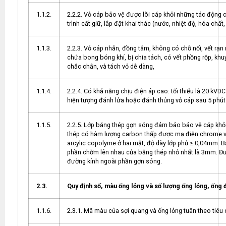
1.1.2.
2.2.2. Vỏ cáp bảo vệ được lõi cáp khỏi những tác động
trình cất giữ, lắp đặt khai thác (nước, nhiệt độ, hóa ch
1.1.3.
2.2.3. Vỏ cáp nhẵn, đồng tâm, không có chỗ nối, vết rạn 
chứa bong bóng khí, bị chia tách, có vết phồng rộp, kh
chắc chắn, và tách vỏ dễ dàng,
1.1.4.
2.2.4. Có khả năng chịu điện áp cao: tối thiểu là 20 k
hiện tượng đánh lửa hoặc đánh thủng vỏ cáp sau 5 phút
1.1.5.
2.2.5. Lớp băng thép gợn sóng đảm bảo bảo vệ cáp khỏ
thép có hàm lượng carbon thấp được mạ điện chrome vớ
arcylic copolyme ở hai mặt, độ dày lớp phủ ≥ 0,04mm. B
phần chờm lên nhau của băng thép nhỏ nhất là 3mm. Đ
đường kính ngoài phần gợn sóng.
2.3.
Quy định số, màu ống lỏng và số lượng ống lỏng, ống 
1.1.6.
2.3.1. Mã màu của sợi quang và ống lỏng tuân theo tiêu