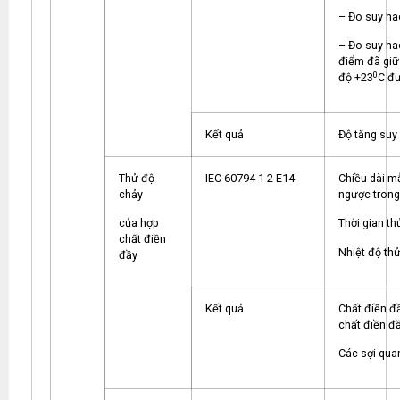
– Đo suy hao
– Đo suy hao
điểm đã giữ 
0
độ +23
C đ
Kết quả
Độ tăng suy
Thử độ
IEC 60794-1-2-E14
Chiều dài m
chảy
ngược trong
của hợp
Thời gian thử
chất điền
Nhiệt độ thử
đầy
Kết quả
Chất điền đ
chất điền đầy
Các sợi quan