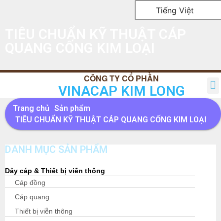
Tiếng Việt
TIÊU CHUẨN KỸ THUẬT CÁP
QUANG CỐNG KIM LOẠI
VINACAP KIM LONG
TRANG CHỦ
GIỚI THIỆU
SẢN PHẨM
TIN TỨC
QUAN HỆ CỔ ĐÔNG
LIÊN HỆ
Trang chủ
Sản phẩm
TIÊU CHUẨN KỸ THUẬT CÁP QUANG CỐNG KIM LOẠI
DANH MỤC SẢN PHẨM
Dây cáp & Thiết bị viến thông
Cáp đồng
Cáp quang
Thiết bị viễn thông