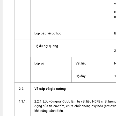
v
D
n
Lớp bảo vệ cơ học
B
Độ dư sợi quang
T
2
Lớp vỏ
Vật liệu
N
Độ dày
1
2.2.
Vỏ cáp và gia cường
1.1.1.
2.2.1. Lớp vỏ ngoài được làm từ vật liệu HDPE chất lư
động của tia cực tím, chứa chất chống oxy hóa (antioxi
khả năng cách điện.