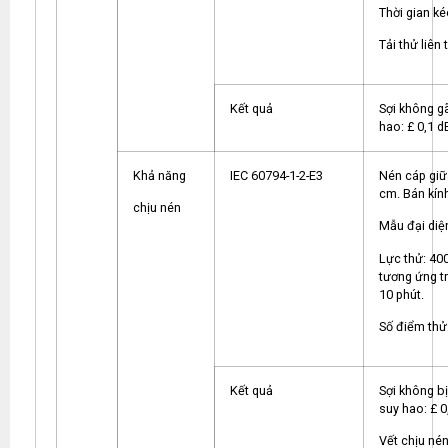
Thời gian ké
Tải thử liên
Kết quả
Sợi không gã
hao: £ 0,1 d
Khả năng
IEC 60794-1-2-E3
Nén cáp giữ
cm. Bán kín
chịu nén
Mẫu đại diện
Lực thử: 40
tương ứng t
10 phút.
Số điểm thử
Kết quả
Sợi không bị
suy hao: £ 0
Vết chịu né