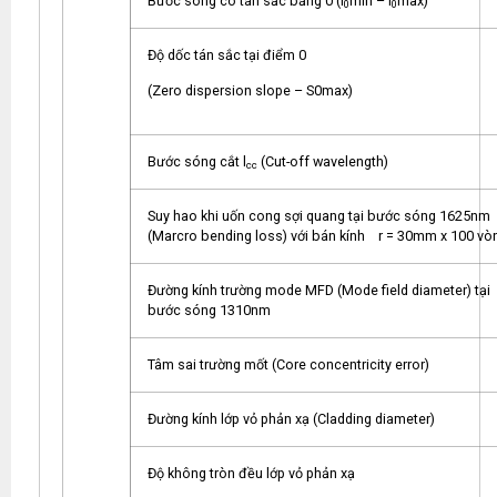
Bước sóng có tán sắc bằng 0 (l
min – l
max)
0
0
Độ dốc tán sắc tại điểm 0
(Zero dispersion slope – S0max)
Bước sóng cắt l
(Cut-off wavelength)
cc
Suy hao khi uốn cong sợi quang tại bước sóng 1625nm
(Marcro bending loss) với bán kính r = 30mm x 100 vò
Đường kính trường mode MFD (Mode field diameter) tại
bước sóng 1310nm
Tâm sai trường mốt (Core concentricity error)
Đường kính lớp vỏ phản xạ (Cladding diameter)
Độ không tròn đều lớp vỏ phản xạ