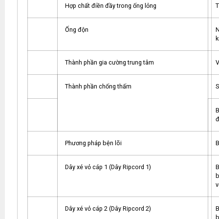
Hợp chất điền đầy trong ống lỏng
T
Ống độn
N
k
Thành phần gia cường trung tâm
V
Thành phần chống thấm
S
B
đ
Phương pháp bện lõi
B
Dây xé vỏ cáp 1 (Dây Ripcord 1)
B
b
v
Dây xé vỏ cáp 2 (Dây Ripcord 2)
B
b