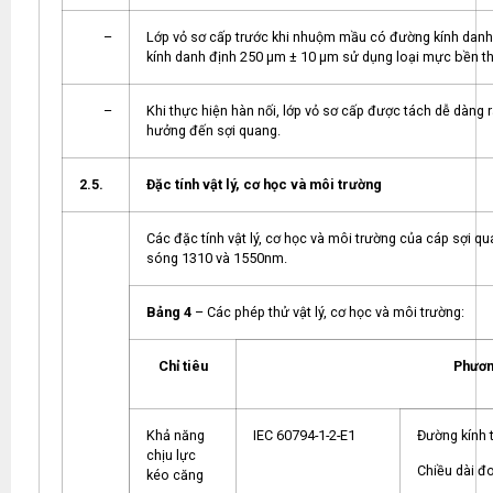
–
Lớp vỏ sơ cấp trước khi nhuộm mầu có đường kính danh
kính danh định 250 µm ± 10 µm sử dụng loại mực bền the
–
Khi thực hiện hàn nối, lớp vỏ sơ cấp được tách dễ dàng
hưởng đến sợi quang.
2.5.
Đặc tính vật lý, cơ học và môi trường
Các đặc tính vật lý, cơ học và môi trường của cáp sợi q
sóng 1310 và 1550nm.
Bảng 4
– Các phép thử vật lý, cơ học và môi trường:
Chỉ tiêu
Phươn
Khả năng
IEC 60794-1-2-E1
Đường kính t
chịu lực
Chiều dài đ
kéo căng