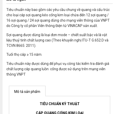
Tiêu chuẩn này bao gồm các yêu cầu chung về quang và cấu trúc
cho loại cáp sợi quang kéo cống kim loại chứa đến 12 sợi quang /
16 sợi quang / 24 sợi quang dùng cho mạng viễn thông của VNPT
do Công ty cổ phần Viễn thông Điện tử VINACAP sản xuất.
Sợi quang được dùng là loại đơn mode – chiết suất bậc và là vật
liệu thuỷ tinh chất lượng cao (Theo khuyến nghị ITU-T G.652.D và
TCVN 8665: 2011).
Tuổi thọ cáp ≥ 15 năm.
Tiêu chuẩn này được dùng để phục vụ công tác kiểm tra đánh giá
chất lượng cáp quang luồn cống được sử dụng trên mạng viễn
thông VNPT
Mô tả sản phẩm
TIÊU CHUẨN KỸ THUẬT
CÁP QUANG CỐNG KIM LOẠI