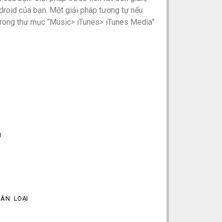
ndroid của bạn. Một giải pháp tương tự nếu
 trong thư mục “Music> iTunes> iTunes Media”
I
I
ÂN LOẠI