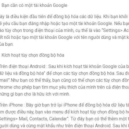
. Bạn cần có một tài khoản Google
ây là điều kiện đầu tiên để đồng bộ hóa các dữ liệu. Khi bạn khởi 
ẽ yêu cầu bạn đăng nhập hoặc tạo một tài khoản Google. Nếu bạ
ào tùy chọn trong điện thoại của mình, cụ thể là vào “Settings> 
ết nối hoặc tạo một tài khoản Google với tên người dùng và mật k
ủa bạn.
. Kích hoạt tùy chọn đồng bộ hóa
Trên điện thoại Android : Sau khi kích hoạt tài khoản Google của 
dữ liệu và đồng bộ hóa” để chọn các tùy chọn đồng bộ hóa. Sau đó ki
mail”.Như bạn có thể thấy, bạn cũng có thể chọn các tùy chọn đồ
hrome cho phép bạn tìm mục yêu thích của mình trên cả điện thoạ
hững gì bạn cho là hữu ích với mình.
Trên iPhone : Bây giờ bạn trở lại iPhone để đồng bộ hóa dữ liệu t
àm được điều này, bạn vào menu để kích hoạt tùy chọn đồng bộ h
Settings> Mail, Contacts, Calendar”. Từ đây bạn có thể thêm một
gười dùng và cùng mật khẩu như trên điện thoại Android. Sau khi