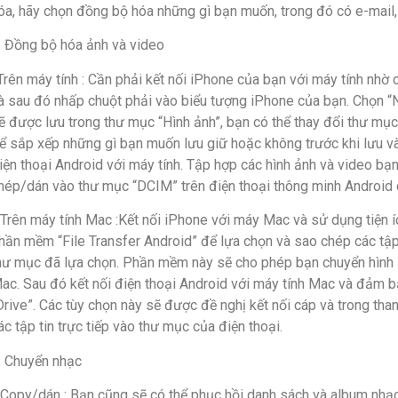
óa, hãy chọn đồng bộ hóa những gì bạn muốn, trong đó có e-mail, d
. Đồng bộ hóa ảnh và video
Trên máy tính : Cần phải kết nối iPhone của bạn với máy tính nhờ
à sau đó nhấp chuột phải vào biểu tượng iPhone của bạn. Chọn “N
ẽ được lưu trong thư mục “Hình ảnh”, bạn có thể thay đổi thư mục
ể sắp xếp những gì bạn muốn lưu giữ hoặc không trước khi lưu và
iện thoại Android với máy tính. Tập hợp các hình ảnh và video bạ
hép/dán vào thư mục “DCIM” trên điện thoại thông minh Android 
 Trên máy tính Mac :Kết nối iPhone với máy Mac và sử dụng tiện 
hần mềm “File Transfer Android” để lựa chọn và sao chép các tập
hư mục đã lựa chọn. Phần mềm này sẽ cho phép bạn chuyển hình ả
ac. Sau đó kết nối điện thoại Android với máy tính Mac và đảm 
Drive”. Các tùy chọn này sẽ được đề nghị kết nối cáp và trong t
ác tập tin trực tiếp vào thư mục của điện thoại.
. Chuyển nhạc
 Copy/dán : Bạn cũng sẽ có thể phục hồi danh sách và album nhạc 