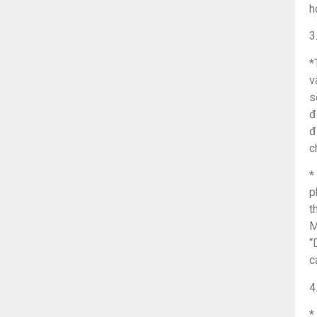
h
3
*
v
s
đ
đ
c
*
p
t
M
“
c
4
*