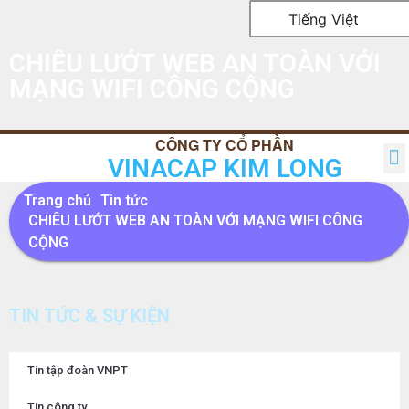
Tiếng Việt
CHIÊU LƯỚT WEB AN TOÀN VỚI
MẠNG WIFI CÔNG CỘNG
VINACAP KIM LONG
TRANG CHỦ
GIỚI THIỆU
SẢN PHẨM
TIN TỨC
QUAN HỆ CỔ ĐÔNG
LIÊN HỆ
Trang chủ
Tin tức
CHIÊU LƯỚT WEB AN TOÀN VỚI MẠNG WIFI CÔNG
CỘNG
TIN TỨC & SỰ KIỆN
Tin tập đoàn VNPT
Tin công ty