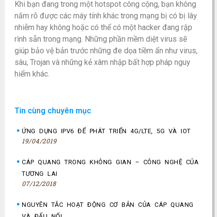
Khi bạn đang trong một hotspot công cộng, bạn không
nắm rõ được các máy tính khác trong mạng bị có bị lây
nhiễm hay không hoặc có thể có một hacker đang rập
rình sẵn trong mạng. Những phần mềm diệt virus sẽ
giúp bảo vệ bản trước những đe dọa tiềm ẩn như virus,
sâu, Trojan và những kẻ xâm nhập bất hợp pháp nguy
hiểm khác.
Tin cùng chuyên mục
ỨNG DỤNG IPV6 ĐỂ PHÁT TRIỂN 4G/LTE, 5G VÀ IOT
19/04/2019
CÁP QUANG TRONG KHÔNG GIAN – CÔNG NGHỆ CỦA
TƯƠNG LAI
07/12/2018
NGUYÊN TẮC HOẠT ĐỘNG CƠ BẢN CỦA CÁP QUANG
VÀ ĐẤU NỐI