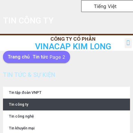
Tiếng Việt
TIN CÔNG TY
VINACAP KIM LONG
TRANG CHỦ
GIỚI THIỆU
SẢN PHẨM
TIN TỨC
QUAN HỆ CỔ ĐÔNG
LIÊN HỆ
Trang chủ
Page 2
Tin tức
TIN TỨC & SỰ KIỆN
Tin tập đoàn VNPT
Tin công ty
Tin công nghệ
Tin khuyến mại