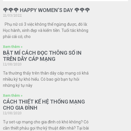
🌹🌹🌹 HAPPY WOMEN’S DAY 🌹🌹🌹
21/03/2022
Phụ nữ có 3 việc không thể ngừng được, đó là:
Học hành, xinh đẹp và kiếm tiền. Tuổi tác không
phải cái cớ, cho
Xem thêm »
BẬT MÍ CÁCH ĐỌC THÔNG SỐ IN
TRÊN DÂY CÁP MẠNG
12/08/2020
Ta thường thấy trên thân dây cáp mạng có khá
nhiều ký tự khó hiểu. Có bao giờ bạn tự hỏi
những ký tự này
Xem thêm »
CÁCH THIẾT KẾ HỆ THỐNG MẠNG
CHO GIA ĐÌNH
12/08/2020
Tự set-up mạng cho gia đình có khó không? Có
cần thiết phảu gọi thợ kỹ thuật đến nhà? Tại bài