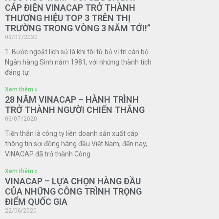
CÁP ĐIỆN VINACAP TRỞ THÀNH
THƯƠNG HIỆU TOP 3 TRÊN THỊ
TRƯỜNG TRONG VÒNG 3 NĂM TỚI!”
09/07/2020
1. Bước ngoặt lịch sử là khi tôi từ bỏ vị trí cán bộ
Ngân hàng Sinh năm 1981, với những thành tích
đáng tự
Xem thêm »
28 NĂM VINACAP – HÀNH TRÌNH
TRỞ THÀNH NGƯỜI CHIẾN THẮNG
06/07/2020
Tiền thân là công ty liên doanh sản xuất cáp
thông tin sợi đồng hàng đầu Việt Nam, đến nay,
VINACAP đã trở thành Công
Xem thêm »
VINACAP – LỰA CHỌN HÀNG ĐẦU
CỦA NHỮNG CÔNG TRÌNH TRỌNG
ĐIỂM QUỐC GIA
22/06/2020