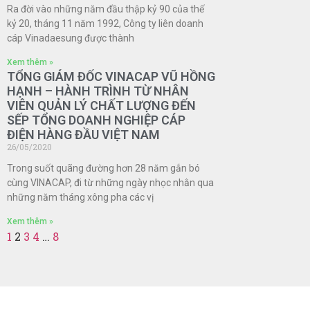
Ra đời vào những năm đầu thập kỷ 90 của thế
kỷ 20, tháng 11 năm 1992, Công ty liên doanh
cáp Vinadaesung được thành
Xem thêm »
TỔNG GIÁM ĐỐC VINACAP VŨ HỒNG
HẠNH – HÀNH TRÌNH TỪ NHÂN
VIÊN QUẢN LÝ CHẤT LƯỢNG ĐẾN
SẾP TỔNG DOANH NGHIỆP CÁP
ĐIỆN HÀNG ĐẦU VIỆT NAM
26/05/2020
Trong suốt quãng đường hơn 28 năm gắn bó
cùng VINACAP, đi từ những ngày nhọc nhằn qua
những năm tháng xông pha các vị
Xem thêm »
1
2
3
4
…
8