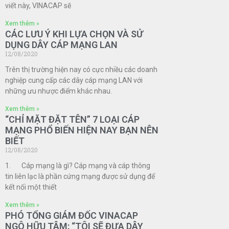
viết này, VINACAP sẽ
Xem thêm »
CÁC LƯU Ý KHI LỰA CHỌN VÀ SỬ
DỤNG DÂY CÁP MẠNG LAN
12/08/2020
Trên thị trường hiện nay có cực nhiều các doanh
nghiệp cung cấp các dây cáp mạng LAN với
những ưu nhược điểm khác nhau.
Xem thêm »
“CHỈ MẶT ĐẶT TÊN” 7 LOẠI CÁP
MẠNG PHỔ BIẾN HIỆN NAY BẠN NÊN
BIẾT
12/08/2020
1. Cáp mạng là gì? Cáp mạng và cáp thông
tin liên lạc là phần cứng mạng được sử dụng để
kết nối một thiết
Xem thêm »
PHÓ TỔNG GIÁM ĐỐC VINACAP
NGÔ HỮU TÂM: “TÔI SẼ ĐƯA DÂY